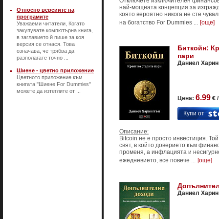
Отключете изключителен финансов
най-мощната концепция за изгражд
Относно версиите на
която вероятно никога не сте чува
програмите
на богатство For Dummies ...
[още]
Уважаеми читатели, Когато
закупувате компютърна книга,
в заглавието й пише за коя
версия се отнася. Това
Биткойн: Кр
означава, че трябва да
пари
разполагате точно ...
Даниел Харин
Шиене - цветно приложение
Цветното приложение към
книгата "Шиене For Dummies"
можете да изтеглите от ...
6.99
Цена:
€ 
Купи от
Описание:
Bitcoin не е просто инвестиция. Той
свят, в който доверието към финан
променя, а инфлацията и несигурно
ежедневието, все повече ...
[още]
Допълнител
Даниел Харин