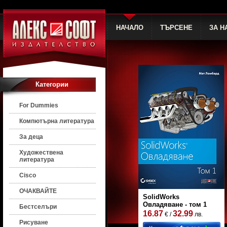
НАЧАЛО
ТЪРСЕНЕ
ЗА Н
Категории
For Dummies
Компютърна литература
За деца
Художествена
литература
Cisco
ОЧАКВАЙТЕ
SolidWorks
Овладяване - том 1
Бестселъри
16.87
32.99
€ /
лв.
Рисуване