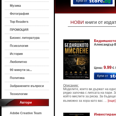
Купи от
Музика
Фотография
НОВИ
книги от изда
Top Readers
ПРОМОЦИЯ
Бизнес литература
Бедняшкото
Александър 
Психология
История
Любопитно
9.99
Цена:
€ 
90 минути за...
Купи от
Политика
Описание:
Забранените въпроси
Моделите, които ви държат на едн
рядко започва с липсата на пари. З
Технологии
който мислите за риска. За бъдещет
възможно за хора като вас. ...
[още]
Автори
Adobe Creative Team
Инвестиране