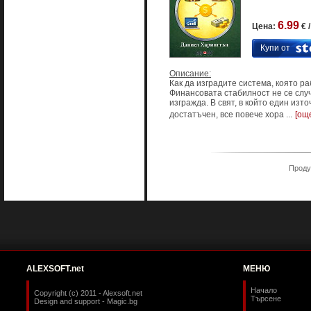
6.99
Цена:
€ 
Купи от
Описание:
Как да изградите система, която ра
Финансовата стабилност не се случ
изгражда. В свят, в който един изто
достатъчен, все повече хора ...
[ощ
Продук
ALEXSOFT.net
МЕНЮ
Начало
Copyright (c) 2011 - Alexsoft.net
Търсене
Design and support -
Magic.bg