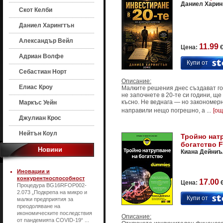
Даниел Харин
Скот Келби
Даниел Харингтън
Александър Вейл
11.99
Цена:
€
Адриан Волфе
Купи от
Себастиан Норт
Описание:
Елиас Кроу
Малките решения днес създават го
не започнете в 20-те си години, ще
късно. Не веднага — но закономер
Маркъс Уейн
направили нещо погрешно, а ...
[ощ
Джулиан Крос
Нейтън Коул
Тройно нат
богатство 
Новини
Киана Дейниъ
Иновации и
конкурентноспособност
17.00
Цена:
€
Процедура BG16RFOP002-
2.073 „Подкрепа на микро и
Купи от
малки предприятия за
преодоляване на
икономическите последствия
Описание:
от пандемията COVID-19“ ...