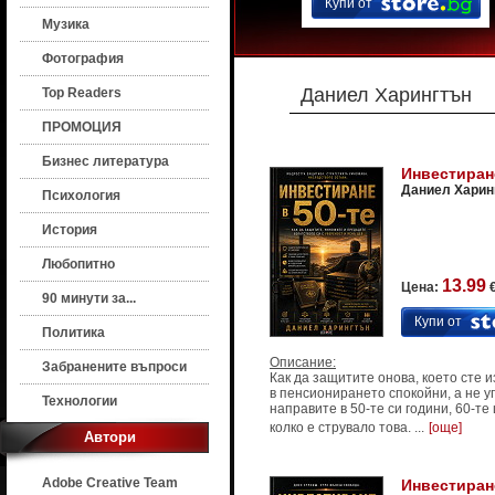
Купи от
Музика
Фотография
Даниел Харингтън
Top Readers
ПРОМОЦИЯ
Бизнес литература
Инвестиране
Даниел Харин
Психология
История
Любопитно
13.99
Цена:
€
90 минути за...
Купи от
Политика
Описание:
Забранените въпроси
Как да защитите онова, което сте и
в пенсионирането спокойни, а не у
Технологии
направите в 50-те си години, 60-те
колко е струвало това. ...
[още]
Автори
Adobe Creative Team
Инвестиране