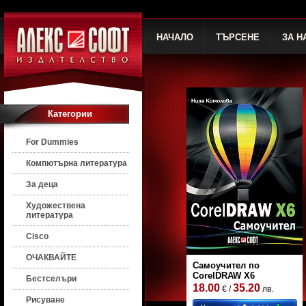
НАЧАЛО
ТЪРСЕНЕ
ЗА Н
Категории
For Dummies
Компютърна литература
За деца
Художествена
литература
Cisco
ОЧАКВАЙТЕ
Самоучител по
CorelDRAW X6
Бестселъри
18.00
35.20
€ /
лв.
Рисуване