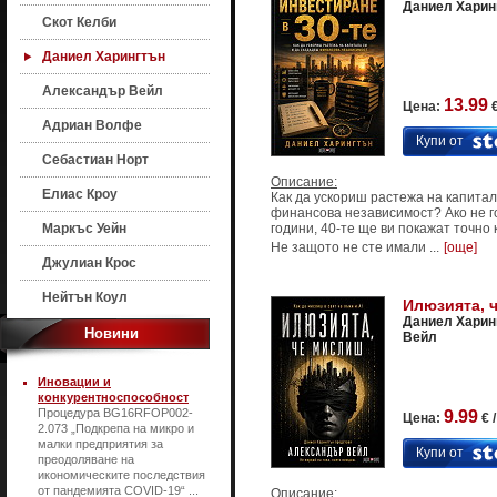
Даниел Харин
Скот Келби
Даниел Харингтън
Александър Вейл
13.99
Цена:
€
Адриан Волфе
Купи от
Себастиан Норт
Описание:
Елиас Кроу
Как да ускориш растежа на капитал
финансова независимост? Ако не го
Маркъс Уейн
години, 40-те ще ви покажат точно 
Не защото не сте имали ...
[още]
Джулиан Крос
Нейтън Коул
Илюзията, 
Даниел Харин
Новини
Вейл
Иновации и
конкурентноспособност
Процедура BG16RFOP002-
9.99
Цена:
€ 
2.073 „Подкрепа на микро и
малки предприятия за
Купи от
преодоляване на
икономическите последствия
от пандемията COVID-19“ ...
Описание: