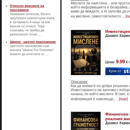
Мислите ли наистина… или просто 
Относно версиите на
който информацията е безкрайна, 
програмите
какво да виждате, а AI започва да 
Уважаеми читатели, Когато
на мислене, самостоятелното ...
[о
закупувате компютърна книга,
в заглавието й пише за коя
версия се отнася. Това
означава, че трябва да
Инвестицио
разполагате точно ...
Даниел Харин
Шиене - цветно приложение
Цветното приложение към
книгата "Шиене For Dummies"
можете да изтеглите от ...
9.99
Цена:
€ 
Купи от
Описание:
Как да взимате по-добри решения з
Инвестирането не започва с избора 
начина, по който мислите. В свят, 
информация е навсякъде, ...
[още]
Финансова 
реалния жи
Даниел Харин