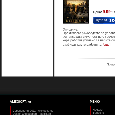
9.99
Цена:
€ 
Купи от
Описание:
Практическо ръководство за управ
Финансовата сигурност не е късмет
хора работят усилено за парите си
разбират как те работят ...
[още]
Продук
ALEXSOFT.net
МЕНЮ
Начало
Copyright (c) 2011 - Alexsoft.net
Търсене
Design and support -
Magic.bg