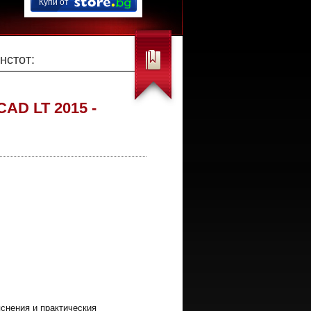
Купи от
нстот:
AD LT 2015 -
яснения и практическия