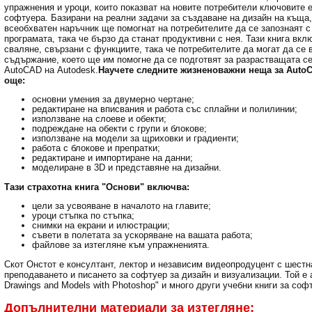
упражнения и уроци, които показват на новите потребители ключовите 
софтуера. Базирани на реални задачи за създаване на дизайн на къща,
всеобхватен наръчник ще помогнат на потребителите да се запознаят 
програмата, така че бързо да станат продуктивни с нея. Тази книга вкл
сваляне, свързани с функциите, така че потребителите да могат да се 
съдържание, което ще им помогне да се подготвят за разрастващата с
AutoCAD на Autodesk.
Научете следните жизненоважни неща за AutoC
още:
основни умения за двумерно чертане;
редактиране на вписвания и работа със сплайни и полилинии;
използване на слоеве и обекти;
подреждане на обекти с групи и блокове;
използване на модели за щриховки и градиенти;
работа с блокове и препратки;
редактиране и импортиране на данни;
моделиране в 3D и представяне на дизайни.
Тази страхотна книга "Основи" включва:
цели за усвояване в началото на главите;
уроци стъпка по стъпка;
снимки на екрани и илюстрации;
съвети в полетата за ускоряване на вашата работа;
файлове за изтегляне към упражненията.
Скот Онстот е консултант, лектор и независим видеопродуцент с шестн
преподаването и писането за софтуер за дизайн и визуализации. Той е а
Drawings and Models with Photoshop" и много други учебни книги за соф
Допълнителни материали за изтегляне: