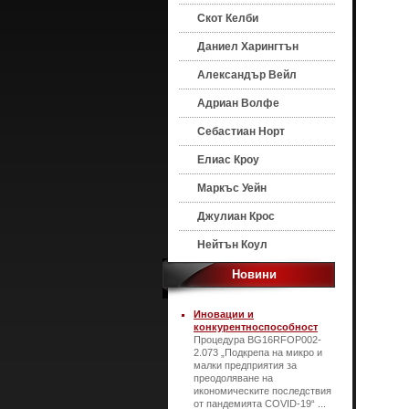
Скот Келби
Даниел Харингтън
Александър Вейл
Адриан Волфе
Себастиан Норт
Елиас Кроу
Маркъс Уейн
Джулиан Крос
Нейтън Коул
Новини
Иновации и
конкурентноспособност
Процедура BG16RFOP002-
2.073 „Подкрепа на микро и
малки предприятия за
преодоляване на
икономическите последствия
от пандемията COVID-19“ ...