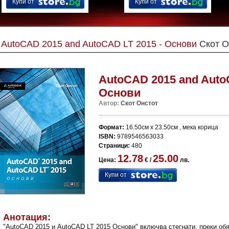
Купи от
Купи от
AutoCAD 2015 and AutoCAD LT 2015 - Основи
Скот О
AutoCAD 2015 and AutoC
Основи
Автор:
Скот Онстот
Формат:
16.50см x 23.50см , мека корица
ISBN:
9789546563033
Страници:
480
12.78
25.00
Цена:
€ /
лв.
Купи от
Анотация:
"AutoCAD 2015 и AutoCAD LT 2015 Основи" включва стегнати, преки об