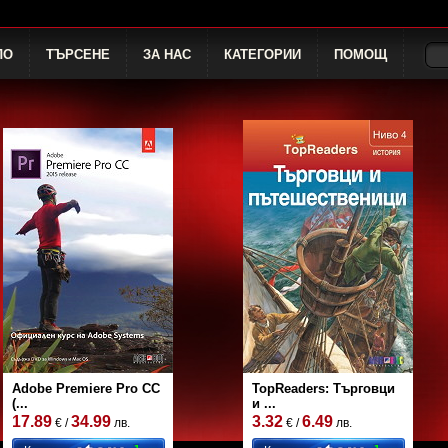
ЛО
ТЪРСЕНЕ
ЗА НАС
КАТЕГОРИИ
ПОМОЩ
Adobe Premiere Pro CC
TopReaders: Търговци
(...
и ...
17.89
34.99
3.32
6.49
€ /
лв.
€ /
лв.