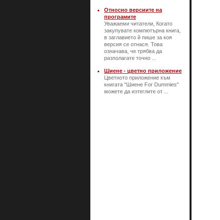
Относно версиите на
програмите
Уважаеми читатели, Когато
закупувате компютърна книга,
в заглавието й пише за коя
версия се отнася. Това
означава, че трябва да
разполагате точно ...
Шиене - цветно приложение
Цветното приложение към
книгата "Шиене For Dummies"
можете да изтеглите от ...