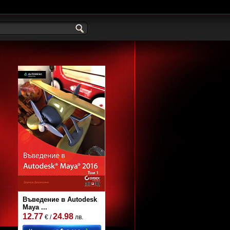
Въведение в Autodesk
Maya ...
12.77
24.98
€ /
лв.