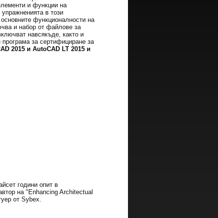
елементи и функции на
 упражненията в този
с основните функционалности на
ючва и набор от файлове за
включват навсякъде, както и
е програма за сертифициране за
AD 2015 и AutoCAD LT 2015 и
айсет години опит в
втор на "Enhancing Architectual
туер от Sybex.