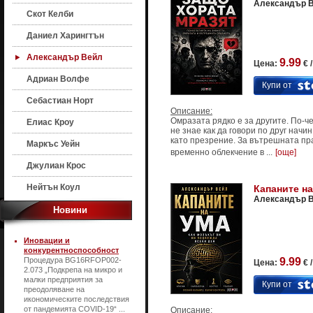
Александър 
Скот Келби
Даниел Харингтън
Александър Вейл
9.99
Цена:
€ 
Адриан Волфе
Купи от
Себастиан Норт
Описание:
Омразата рядко е за другите. По-че
Елиас Кроу
не знае как да говори по друг начин
като презрение. За вътрешната пр
Маркъс Уейн
временно облекчение в ...
[още]
Джулиан Крос
Нейтън Коул
Капаните на
Александър 
Новини
Иновации и
конкурентноспособност
Процедура BG16RFOP002-
9.99
Цена:
€ 
2.073 „Подкрепа на микро и
малки предприятия за
Купи от
преодоляване на
икономическите последствия
от пандемията COVID-19“ ...
Описание: