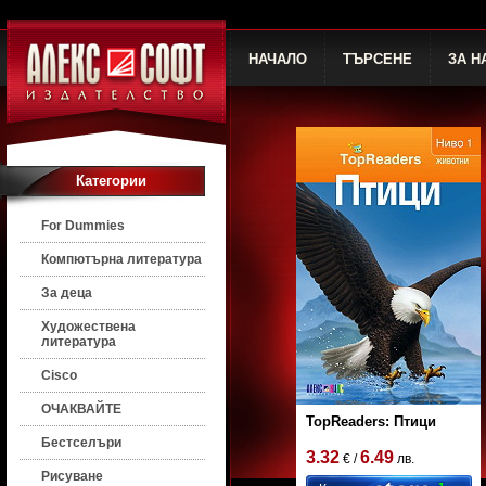
НАЧАЛО
ТЪРСЕНЕ
ЗА Н
Категории
For Dummies
Компютърна литература
За деца
Художествена
литература
Cisco
ОЧАКВАЙТЕ
TopReaders: Птици
Бестселъри
3.32
6.49
€ /
лв.
Рисуване