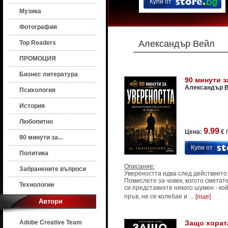
Купи от
Музика
Фотография
Александър Вейл
Top Readers
ПРОМОЦИЯ
Бизнес литература
90 минути з
Александър 
Психология
История
Любопитно
9.99
Цена:
€ 
90 минути за...
Купи от
Политика
Описание:
Забранените въпроси
Увереността идва след действието.
Помислете за човек, когото смятат
Технологии
си представихте някого шумен - кой
пръв, не се колебае и ...
[още]
Автори
Adobe Creative Team
Защо хорат