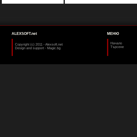
ALEXSOFT.net
МЕНЮ
Начало
Copyright (c) 2011 - Alexsoft.net
Търсене
Design and support -
Magic.bg