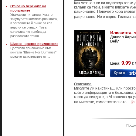
Как мозъкът ви ви подвежда всеки 
Относно версиите на
капани са тези, в които влизате уб
програмите
рационално. Повечето хора вярват,
Уважаеми читатели, Когато
рационално. Не е вярно. Голяма част
закупувате компютърна книга,
в заглавието й пише за коя
версия се отнася. Това
означава, че трябва да
Илюзията, 
разполагате точно ...
Даниел Харин
Вейл
Шиене - цветно приложение
Цветното приложение към
книгата "Шиене For Dummies"
можете да изтеглите от ...
9.99
Цена:
€ 
Купи от
Описание:
Мислите ли наистина… или просто 
който информацията е безкрайна, 
какво да виждате, а AI започва да 
на мислене, самостоятелното ...
[о
Продук