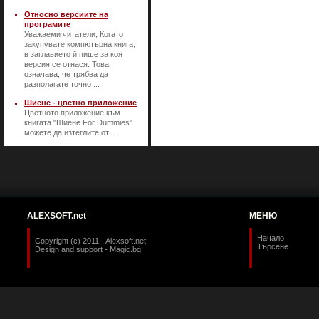
Относно версиите на
програмите
Уважаеми читатели, Когато
закупувате компютърна книга,
в заглавието й пише за коя
версия се отнася. Това
означава, че трябва да
разполагате точно ...
Шиене - цветно приложение
Цветното приложение към
книгата "Шиене For Dummies"
можете да изтеглите от ...
ALEXSOFT.net
МЕНЮ
Начало
Copyright (c) 2011 - Alexsoft.net
Търсене
Design and support -
Magic.bg