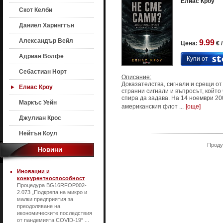
Елиас Кроу
Скот Келби
Даниел Харингтън
Александър Вейл
9.99
Цена:
€ 
Адриан Волфе
Купи от
Себастиан Норт
Описание:
Доказателства, сигнали и срещи от
Елиас Кроу
странни сигнали и въпросът, който
спира да задава. На 14 ноември 200
Маркъс Уейн
американския флот ...
[още]
Джулиан Крос
Нейтън Коул
Продук
Новини
Иновации и
конкурентноспособност
Процедура BG16RFOP002-
2.073 „Подкрепа на микро и
малки предприятия за
преодоляване на
икономическите последствия
от пандемията COVID-19“ ...