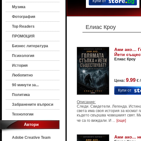
Купи от
Музика
Фотография
Елиас Кроу
Top Readers
ПРОМОЦИЯ
Бизнес литература
Ами ако… Г
Йети същес
Психология
Елиас Кроу
История
Любопитно
9.99
Цена:
€ 
90 минути за...
Купи от
Политика
Описание:
Забранените въпроси
Следи. Свидетели. Легенда. Истина
света има своя история за космат г
Технологии
където свършва човешкият свят. М
че са го виждали. И ...
[още]
Автори
Ами ако... 
Adobe Creative Team