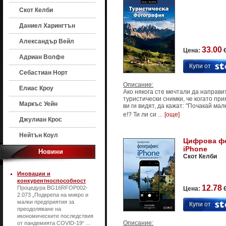
Скот Келби
Даниел Харингтън
Александър Вейл
33.00
Цена:
€
Адриан Волфе
Купи от
Себастиан Норт
Описание:
Елиас Кроу
Ако някога сте мечтали да направи
туристически снимки, че когато пр
Маркъс Уейн
ви ги видят, да кажат: "Почакай мал
е!? Ти ли си ...
[още]
Джулиан Крос
Нейтън Коул
Цифрова ф
iPhone
Новини
Скот Келби
Иновации и
конкурентноспособност
12.78
Процедура BG16RFOP002-
Цена:
€
2.073 „Подкрепа на микро и
малки предприятия за
Купи от
преодоляване на
икономическите последствия
Описание:
от пандемията COVID-19“ ...