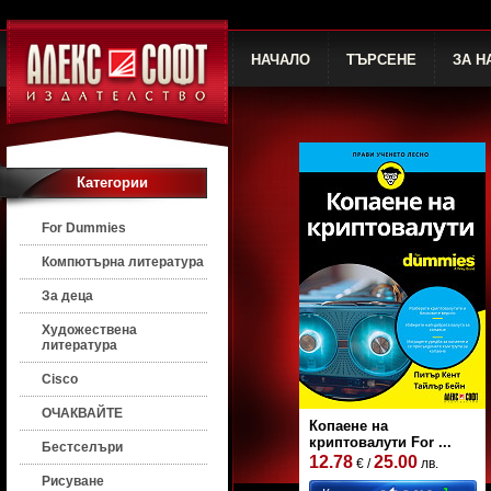
НАЧАЛО
ТЪРСЕНЕ
ЗА Н
Категории
For Dummies
Компютърна литература
За деца
Художествена
литература
Cisco
ОЧАКВАЙТЕ
Копаене на
криптовалути For ...
Бестселъри
12.78
25.00
€ /
лв.
Рисуване