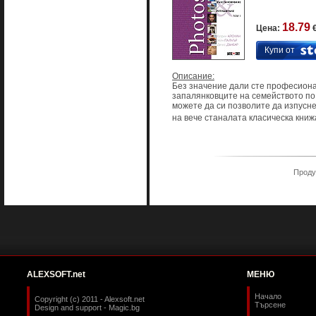
18.79
Цена:
€
Купи от
Описание:
Без значение дали сте професион
запалянковците на семейството по
можете да си позволите да изпусн
на вече станалата класическа книжа 
Продук
ALEXSOFT.net
МЕНЮ
Начало
Copyright (c) 2011 - Alexsoft.net
Търсене
Design and support -
Magic.bg