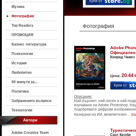
Купи от
Музика
Фотография
Фотография
Top Readers
ПРОМОЦИЯ
Бизнес литература
Adobe Phot
Официален 
Психология
Конрад Чавез
История
Любопитно
20.44
Цена:
€
90 минути за...
Купи от
Политика
Описание:
Забранените въпроси
Най-бързият, най-лесен и най-под
изучаване на Adobe Photoshop. Нау
подобрявате цифрови изображения
Технологии
базирани на ИИ, включително ...
[о
Автори
Туристичес
Adobe Creative Team
Скот Келби