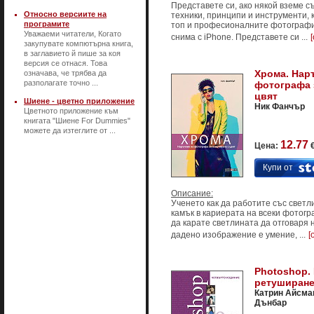
Представете си, ако някой вземе 
Относно версиите на
техники, принципи и инструменти, 
програмите
топ и професионалните фотографи, 
Уважаеми читатели, Когато
снима с iPhone. Представете си ...
закупувате компютърна книга,
в заглавието й пише за коя
версия се отнася. Това
Хрома. Нар
означава, че трябва да
разполагате точно ...
фотографа 
цвят
Шиене - цветно приложение
Ник Фанчър
Цветното приложение към
книгата "Шиене For Dummies"
можете да изтеглите от ...
12.77
Цена:
€
Купи от
Описание:
Ученето как да работите със светл
камък в кариерата на всеки фотогр
да карате светлината да отговаря 
дадено изображение е умение, ...
[
Photoshop.
ретуширане 
Катрин Айсма
Дънбар