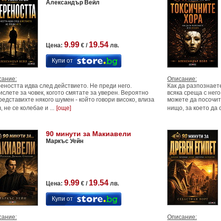
Александър Вейл
9.99
19.54
Цена:
€ /
лв.
Купи от
сание:
Описание:
еността идва след действието. Не преди него.
Как да разпознает
слете за човек, когото смятате за уверен. Вероятно
всяка среща с него
редставихте някого шумен - който говори високо, влиза
можете да посочит
, не се колебае и ...
[още]
нищо, за което да се
90 минути за Макиавели
Маркъс Уейн
9.99
19.54
Цена:
€ /
лв.
Купи от
сание:
Описание: