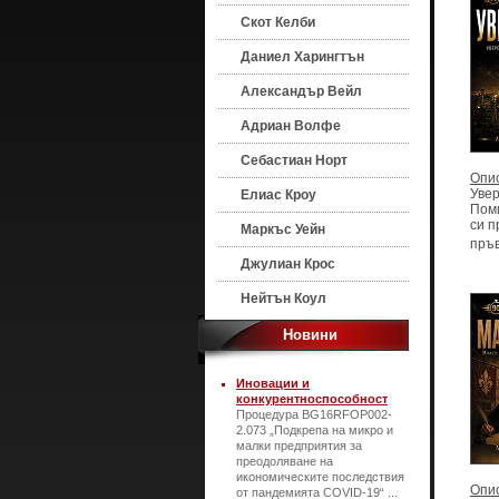
Скот Келби
Даниел Харингтън
Александър Вейл
Адриан Волфе
Себастиан Норт
Опи
Увер
Елиас Кроу
Поми
си п
Маркъс Уейн
пръв
Джулиан Крос
Нейтън Коул
Новини
Иновации и
конкурентноспособност
Процедура BG16RFOP002-
2.073 „Подкрепа на микро и
малки предприятия за
преодоляване на
икономическите последствия
Опи
от пандемията COVID-19“ ...