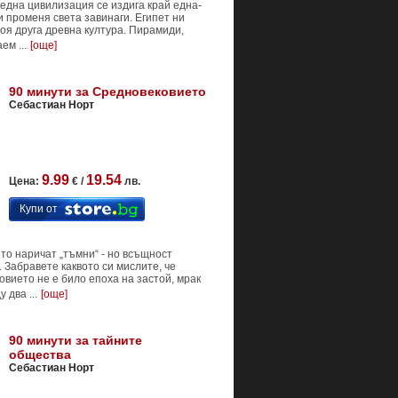
 една цивилизация се издига край една-
и променя света завинаги. Египет ни
коя друга древна култура. Пирамиди,
ем ...
[още]
90 минути за Средновековието
Себастиан Норт
9.99
19.54
Цена:
€ /
лв.
Купи от
ито наричат „тъмни“ - но всъщност
 Забравете каквото си мислите, че
овието не е било епоха на застой, мрак
 два ...
[още]
90 минути за тайните
общества
Себастиан Норт