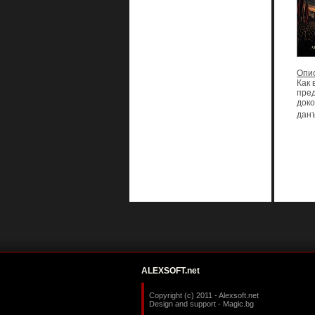
Опи
Как 
пред
доко
данъ
ALEXSOFT.net
Copyright (c) 2011 - Alexsoft.net
Design and support -
Magic.bg