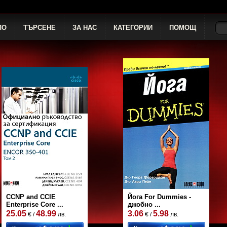
ЛО
ТЪРСЕНЕ
ЗА НАС
КАТЕГОРИИ
ПОМОЩ
CCNP and CCIE
Йога For Dummies -
Enterprise Core ...
джобно ...
25.05
48.99
3.06
5.98
€ /
лв.
€ /
лв.