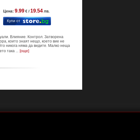
9.99
19.54
Цена:
€ /
лв.
Купи от
туали. Влияние. Контрол. Затворена
ора, които знаят нещо, което вие не
йто никога няма да видите. Малко неща
о така ...
[още]