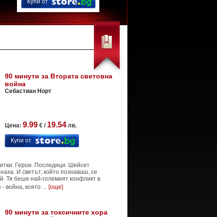
Купи от
90 минути за Втората световна
война
Себастиан Норт
9.99
19.54
Цена:
€ /
лв.
Купи от
итки. Герои. Последици. Шейсет
наха. И светът, който познаваш, се
ай. Тя беше най-големият конфликт в
 война, която ...
[още]
90 минути за токсичните хора