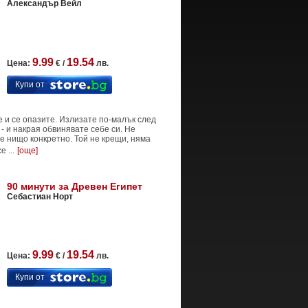
Александър Вейл
9.99
19.54
Цена:
€ /
лв.
Купи от
е и се опазите. Излизате по-малък след
 - и накрая обвинявате себе си. Не
е нищо конкретно. Той не крещи, няма
 ...
[още]
90 минути за Древен Египет
Себастиан Норт
9.99
19.54
Цена:
€ /
лв.
Купи от