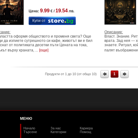
9.99
19.54
Цена:
€ /
лв.
Купи от
сание:
Описание:
властта оформя обществото и променя света? Още
Власт. Знание. Ри
и да изпиете сутрешното си кафе, животът ви е бил
врата. Зад нея — х
снат от политиката десетки пъти Цената на тока,
знаете. Ритуал, ко
кът върху храната, ...
[още]
палят въображениет
1
Продукти от 1 до 10 (от общо 10)
МЕНЮ
Начало
За нас
Кариера
Търсене
Категории
Помощ