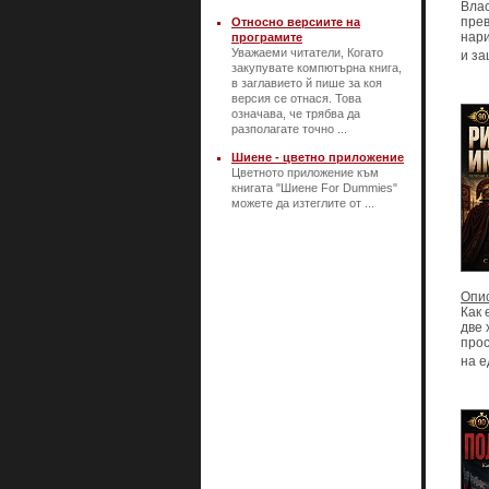
Влас
прев
Относно версиите на
нари
програмите
Уважаеми читатели, Когато
и за
закупувате компютърна книга,
в заглавието й пише за коя
версия се отнася. Това
означава, че трябва да
разполагате точно ...
Шиене - цветно приложение
Цветното приложение към
книгата "Шиене For Dummies"
можете да изтеглите от ...
Опи
Как 
две 
прос
на е