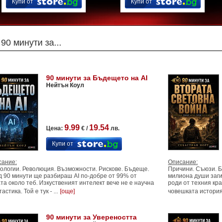
Купи от
Купи от
90 минути за...
90 минути за Бъдещето на AI
Нейтън Коул
9.99
19.54
Цена:
€ /
лв.
Купи от
сание:
Описание:
ологии. Революция. Възможности. Рискове. Бъдеще.
Причини. Съюзи. Б
 90 минути ще разбираш AI по-добре от 99% от
милиона души заги
та около теб. Изкуственият интелект вече не е научна
роди от техния кр
астика. Той е тук - ...
[още]
човешката история -
90 минути за Увереността