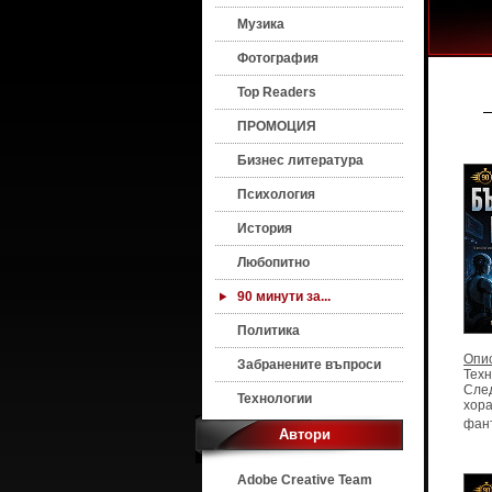
Музика
Фотография
Top Readers
ПРОМОЦИЯ
Бизнес литература
Психология
История
Любопитно
90 минути за...
Политика
Опи
Забранените въпроси
Техн
След
Технологии
хора
фант
Автори
Adobe Creative Team