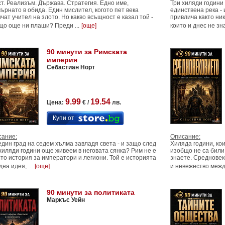
т. Реализъм. Държава. Стратегия. Едно име,
Три хиляди години
ърнато в обида. Един мислител, когото пет века
единствена река - 
чат учител на злото. Но какво всъщност е казал той -
привлича както ни
що още ни плаши? Преди ...
[още]
които и днес не зна
90 минути за Римската
империя
Себастиан Норт
9.99
19.54
Цена:
€ /
лв.
Купи от
сание:
Описание:
един град на седем хълма завладя света - и защо след
Хиляда години, ко
хиляди години още живеем в неговата сянка? Рим не е
изобщо не са били.
то история за императори и легиони. Той е историята
знаете. Средновек
дна идея, ...
[още]
и невежество между
90 минути за политиката
Маркъс Уейн