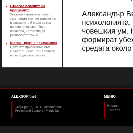
Относно версиите на
програмите
Александър Ве
Уважаеми читатели, Когато
закупувате компютърна книга,
психологията,
в заглавието й пише за коя
версия се отнася. Това
човешкия ум. 
означава, че трябва да
разполагате точно ...
формират убеж
Шиене - цветно приложение
средата около 
Цветното приложение към
книгата "Шиене For Dummies"
можете да изтеглите от ...
ALEXSOFT.net
МЕНЮ
Начало
Copyright (c) 2011 - Alexsoft.net
Търсене
Design and support -
Magic.bg