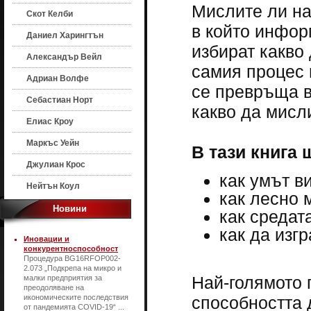
Мислите ли на
Скот Келби
в който инфор
Даниел Харингтън
избират какво 
Александър Вейл
самия процес 
Адриан Волфе
се превръща в
Себастиан Норт
какво да мисли
Елиас Кроу
Маркъс Уейн
В тази книга 
Джулиан Крос
как умът в
Нейтън Коул
как лесно 
Новини
как средат
как да изг
Иновации и
конкурентноспособност
Процедура BG16RFOP002-
2.073 „Подкрепа на микро и
Най-голямото 
малки предприятия за
преодоляване на
икономическите последствия
способността 
от пандемията COVID-19“ ...