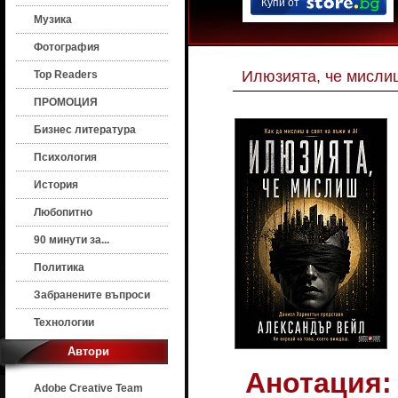
Купи от
Музика
Фотография
Илюзията, че мисли
Top Readers
ПРОМОЦИЯ
Бизнес литература
Психология
История
Любопитно
90 минути за...
Политика
Забранените въпроси
Технологии
Автори
Анотация:
Adobe Creative Team