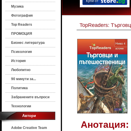
Купи от
Музика
Фотография
TopReaders: Търгов
Top Readers
ПРОМОЦИЯ
Бизнес литература
Психология
История
Любопитно
90 минути за...
Политика
Забранените въпроси
Технологии
Автори
Анотация:
Adobe Creative Team