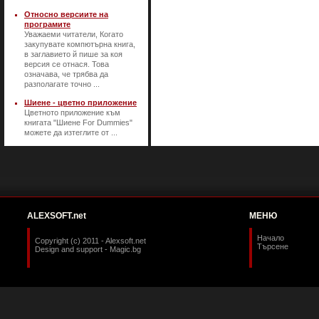
Относно версиите на
програмите
Уважаеми читатели, Когато
закупувате компютърна книга,
в заглавието й пише за коя
версия се отнася. Това
означава, че трябва да
разполагате точно ...
Шиене - цветно приложение
Цветното приложение към
книгата "Шиене For Dummies"
можете да изтеглите от ...
ALEXSOFT.net
МЕНЮ
Начало
Copyright (c) 2011 - Alexsoft.net
Търсене
Design and support -
Magic.bg