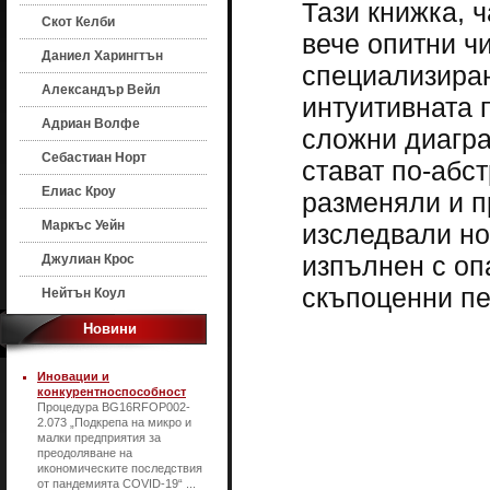
Тази книжка, ч
Скот Келби
вече опитни чи
Даниел Харингтън
специализиран
Александър Вейл
интуитивната 
Адриан Волфе
сложни диагра
Себастиан Норт
стават по-абс
Елиас Кроу
разменяли и п
Маркъс Уейн
изследвали но
изпълнен с оп
Джулиан Крос
скъпоценни пе
Нейтън Коул
Новини
Иновации и
конкурентноспособност
Процедура BG16RFOP002-
2.073 „Подкрепа на микро и
малки предприятия за
преодоляване на
икономическите последствия
от пандемията COVID-19“ ...