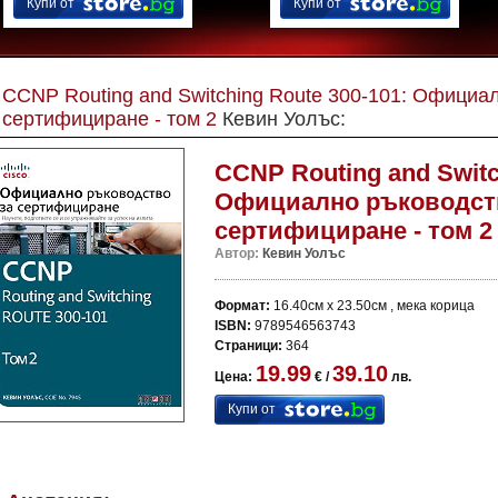
Купи от
Купи от
CCNP Routing and Switching Route 300-101: Официа
сертифициране - том 2
Кевин Уолъс:
CCNP Routing and Switc
Официално ръководст
сертифициране - том 2
Автор:
Кевин Уолъс
Формат:
16.40см x 23.50см , мека корица
ISBN:
9789546563743
Страници:
364
19.99
39.10
Цена:
€ /
лв.
Купи от