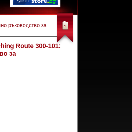
Купи от
лно ръководство за
hing Route 300-101:
во за