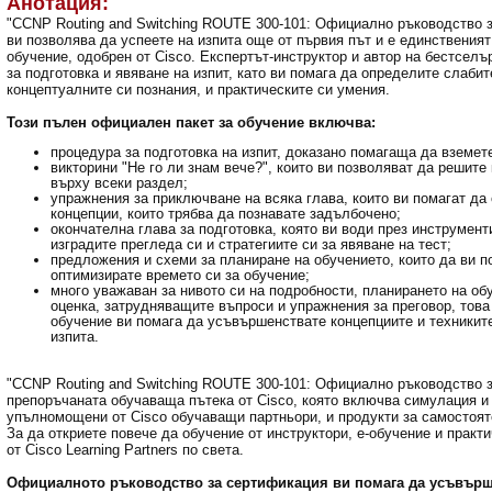
Анотация:
"CCNP Routing and Switching ROUTE 300-101: Официално ръководство з
ви позволява да успеете на изпита още от първия път и е единствения
обучение, одобрен от Cisco. Експертът-инструктор и автор на бестсел
за подготовка и явяване на изпит, като ви помага да определите слабит
концептуалните си познания, и практическите си умения.
Този пълен официален пакет за обучение включва:
процедура за подготовка на изпит, доказано помагаща да вземете
викторини "Не го ли знам вече?", които ви позволяват да решите
върху всеки раздел;
упражнения за приключване на всяка глава, които ви помагат да
концепции, които трябва да познавате задълбочено;
окончателна глава за подготовка, която ви води през инструмент
изградите прегледа си и стратегиите си за явяване на тест;
предложения и схеми за планиране на обучението, които да ви п
оптимизирате времето си за обучение;
много уважаван за нивото си на подробности, планирането на об
оценка, затрудняващите въпроси и упражнения за преговор, тов
обучение ви помага да усъвършенствате концепциите и техниките
изпита.
"CCNP Routing and Switching ROUTE 300-101: Официално ръководство з
препоръчаната обучаваща пътека от Cisco, която включва симулация и
упълномощени от Cisco обучаващи партньори, и продукти за самостояте
За да откриете повече да обучение от инструктори, е-обучение и практ
от Cisco Learning Partners по света.
Официалното ръководство за сертификация ви помага да усъвърше