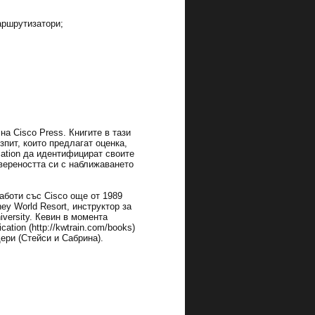
аршрутизатори;
а Cisco Press. Книгите в тази
пит, които предлагат оценка,
cation да идентифицират своите
увереността си с наближаването
работи със Cisco още от 1989
ey World Resort, инструктор за
iversity. Кевин в момента
ation (http://kwtrain.com/books)
ери (Стейси и Сабрина).