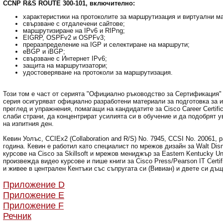
CCNP R&S ROUTE 300-101, включително:
характеристики на протоколите за маршрутизация и виртуални м
свързване с отдалечени сайтове;
маршрутизиране на IPv6 и RIPng;
EIGRP, OSPFv2 и OSPFv3;
преразпределение на IGP и селектиране на маршрути;
eBGP и iBGP;
свързване с Интернет IPv6;
защита на маршрутизатори;
удостоверяване на протоколи за маршрутизация.
Този том е част от серията "Официално ръководство за Сертификация" н
серия осигуряват официално разработени материали за подготовка за из
преглед и упражнения, помагащи на кандидатите за Cisco Career Certifi
слаби страни, да концентрират усилията си в обучение и да подобрят 
на изпитния ден.
Кевин Уолъс, CCIEx2 (Collaboration and R/S) No. 7945, CCSI No. 20061, 
година. Кевин е работил като специалист по мрежов дизайн за Walt Disn
курсове на Cisco за Skillsoft и мрежов мениджър за Eastern Kentucky Un
произвежда видео курсове и пише книги за Cisco Press/Pearson IT Certific
и живее в централен Кентъки със съпругата си (Вивиан) и двете си дъщ
Приложение D
Приложение E
Приложение F
Речник