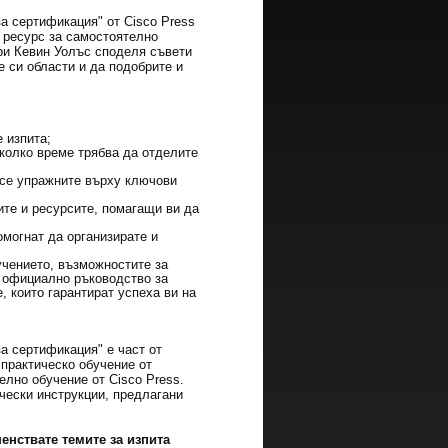
а сертификация" от Cisco Press
т ресурс за самостоятелно
ъри Кевин Уолъс споделя съвети
е си области и да подобрите и
 изпита;
 колко време трябва да отделите
 се упражните върху ключови
ите и ресурсите, помагащи ви да
омогнат да организирате и
учението, възможностите за
а официално ръководство за
, които гарантират успеха ви на
а сертификация" е част от
 практическо обучение от
лно обучение от Cisco Press.
ически инструкции, предлагани
нствате темите за изпита