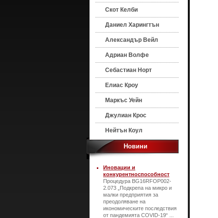
Скот Келби
Даниел Харингтън
Александър Вейл
Адриан Волфе
Себастиан Норт
Елиас Кроу
Маркъс Уейн
Джулиан Крос
Нейтън Коул
Новини
Иновации и
конкурентноспособност
Процедура BG16RFOP002-
2.073 „Подкрепа на микро и
малки предприятия за
преодоляване на
икономическите последствия
от пандемията COVID-19“ ...