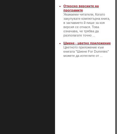
Относно версиите на
програмите
Уважаеми читатели, Когато
закупувате компютърна книга,
в заглавието й пише за коя
версия се отнася. Това
означава, че трябва да
разполагате точно ...
Шиене - цветно приложение
Цветното приложение към
книгата "Шиене For Dummies"
можете да изтеглите от ...