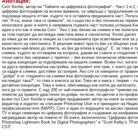
Анотация:
Скот Келби, автор на "Тайните на цифровата фотография" - Част 1 и 2, 
цифрова фотография на всички времена, се завръща с продължение на
подхваща нещата оттам, където ги е оставила предишната част. Полу
тип "А-ха, значи така го правели", по същество и без технически терми
използвате днес и която е направила първата част толкова успешна.Кн
идея и ето как я описва Скот: "Ако с вас бяхме на снимки и ме попитат
за този портрет да изглежда наистина мека и ласкателна. Колко далеч 
аз няма да ви изнеса лекция за съотношенията при осветяване или за 
качеството на светлината. В реалния живот просто бих се обърнал към 
възможно най-близо до обекта, но без да влиза в кадър". Е, за това е т
снимки, където аз отговарям на въпроси, давам ви съвети и споделям т
точно както бих направил с приятел – без всички технически обяснения
по една концепция за подобряване на вашите снимки. Всеки път, когато
за друга професионална настройка, инструмент или трик, с които да п
си кадри в снимки, достойни за галерия. Ако сте се изморили от правен
"добре" и от гледането на снимки във фотографски списания, докато с
изглеждат така?", то това е книгата за вас.Това не е книга с теория – 
детайлни концепции. Това е книга, обясняваща кое копче да натиснете,
кога да го правите. С над 200 от най-пазените фотографски "трикове на 
помогне да правите драстично по-добри, по-ясни, по-цветни и по-про
всеки път.Скот Келби е най-добре продаваният автор на книги за компют
редактор и издател на списание Photoshop User и е президент на Наци
професионалистите (NAPP). Скот е един от водещите на високо призна
TV и води семинари по цифрова фотография и създаване на изображени
награждаван автор на повече от 50 книги, включително "Цифрова фото
Photoshop Lightroom Book for Digital Photographers" и "Scott Kelby’s 7Po
CS3".