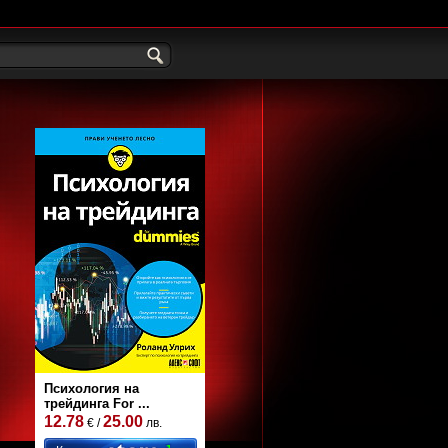
Психология на
трейдинга For ...
12.78
25.00
€ /
лв.