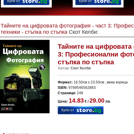
Купи от
Купи от
Тайните на цифровата фотография - част 3: Профе
техники - стъпка по стъпка
Скот Келби:
Тайните на цифровата 
3: Професионални фото
стъпка по стъпка
Автор:
Скот Келби
Формат:
16.50см x 23.50см , мека корица
ISBN:
9789546562883
Страници:
248
14.83
29.00
Цена:
€ /
лв.
Купи от