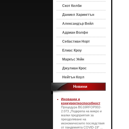
Скот Келби
Даниел Харингтън
Александър Вейл
Адриан Волфе
Себастиан Норт
Елиас Кроу
Маркъс Уейн
Джулиан Крос
Нейтън Коул
Новини
Иновации и
конкурентноспособност
Процедура BG16RFOP002-
2.073 „Подкрепа на микро и
малки предприятия за
преодоляване на
икономическите последствия
от пандемията COVID-19“ ...