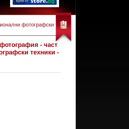
Купи от
сионални фотографски
фотография - част
графски техники -