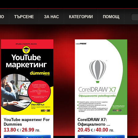
ЛО
ТЪРСЕНЕ
ЗА НАС
КАТЕГОРИИ
ПОМОЩ
YouTube маркетинг For
CorelDRAW X7:
Dummies
Официалното ...
13.80
26.99
20.45
40.00
€ /
лв.
€ /
лв.