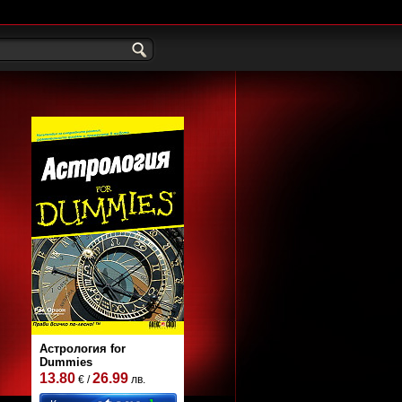
Астрология for
Dummies
13.80
26.99
€ /
лв.