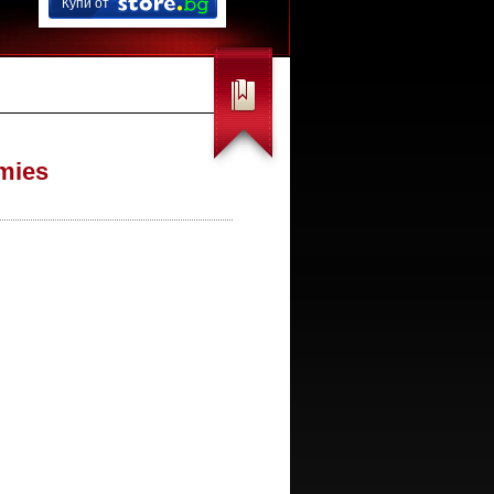
Купи от
mies