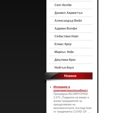
Скот Келби
Даниел Харингтън
Александър Вейл
Адриан Волфе
Себастиан Норт
Елиас Кроу
Маркъс Уейн
Джулиан Крос
Нейтън Коул
Новини
Иновации и
конкурентноспособност
Процедура BG16RFOP002-
2.073 „Подкрепа на микро и
малки предприятия за
преодоляване на
икономическите последствия
от пандемията COVID-19“ ...