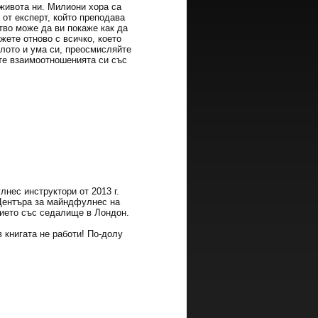
 живота ни. Милиони хора са
от експерт, който преподава
тво може да ви покаже как да
жете отново с всичко, което
ялото и ума си, преосмисляйте
те взаимоотношенията си със
нес инструктори от 2013 г.
Центъра за майндфулнес на
тието със седалище в Лондон.
 книгата не работи! По-долу