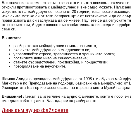
Без значение кои сме, стресът, тревогата и тъгата понякога нахлуват в
открили противоотровата с майндфулнес и вие също можете. Написано 
изкуството на майндфулнес повече от 20 години, това просто ръководс
изключите мозъка си от този безкраен кръг от негативизъм и да се свър
прави живота да си заслужава да се живее. Научете се да отпускате т
отношението си, бъдете наясно със заобикалящата ви среда и подобре
себе си.
В книгата:
разберете как майндфулнес помага на тялото;
включете майндфулнес в ежедневието ви;
управлявайте стреса, тревожността и хроничната болка;
постигнете ново ниво на себеосъзнаване;
станете съсредоточени, по-спокойни, и по-щастливи;
преодоляване на неуспехите.
Шамаш Алидина преподава майндфулнес от 1998 г. и обучава майндфул
Магистър е по Преподаване на подходи, базирани на майндфулнес от 
Университета Бангор и е съосновател на първия в света Музей на щас
Внимание!
Линкът, за изтегляне на аудио файловете, който е посочен в
сме дали работещ линк. Благодарим за разбирането.
Линк към аудио файловете