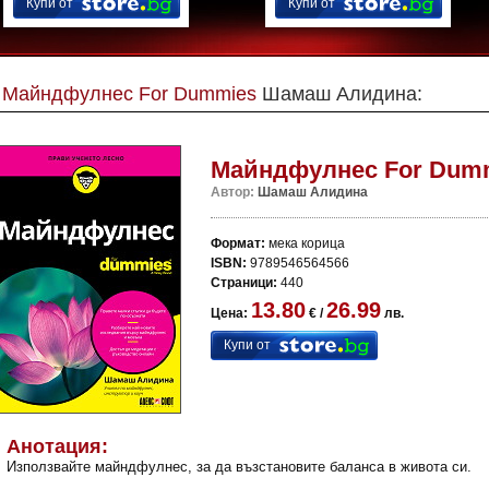
Купи от
Купи от
Майндфулнес For Dummies
Шамаш Алидина:
Майндфулнес For Dum
Автор:
Шамаш Алидина
Формат:
мека корица
ISBN:
9789546564566
Страници:
440
13.80
26.99
Цена:
€ /
лв.
Купи от
Анотация:
Използвайте майндфулнес, за да възстановите баланса в живота си.