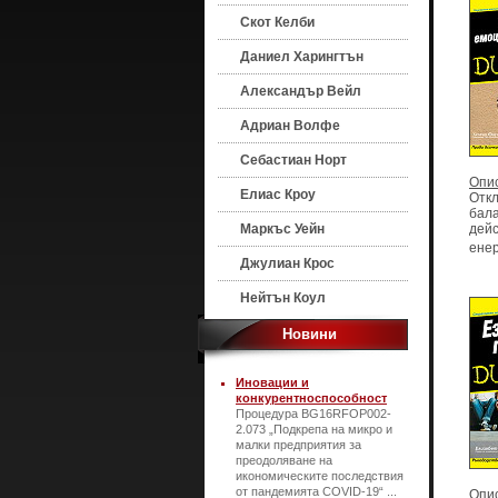
Скот Келби
Даниел Харингтън
Александър Вейл
Адриан Волфе
Себастиан Норт
Опи
Елиас Кроу
Откл
бала
Маркъс Уейн
дейс
енер
Джулиан Крос
Нейтън Коул
Новини
Иновации и
конкурентноспособност
Процедура BG16RFOP002-
2.073 „Подкрепа на микро и
малки предприятия за
преодоляване на
икономическите последствия
от пандемията COVID-19“ ...
Опи