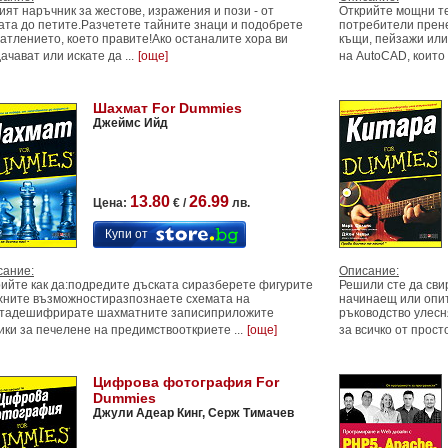
ят наръчник за жестове, изражения и пози - от
Открийте мощни те
ата до петите.Разчетете тайните знаци и подобрете
потребители прен
атлението, което правите!Ако останалите хора ви
къщи, пейзажи или
ачават или искате да ...
[още]
на AutoCAD, които 
Шахмат For Dummies
Джеймс Ийд
13.80
26.99
Цена:
€ /
лв.
Купи от
сание:
Описание:
ийте как да:подредите дъската сиразберете фигурите
Решили сте да сви
хните възможностиразпознаете схемата на
начинаещ или опит
атадешифрирате шахматните записиприложите
ръководство улесн
ики за печелене на предимствооткриете ...
[още]
за всичко от прост
Цифрова фотография For
Dummies
Джули Адеар Кинг, Серж Тимачев