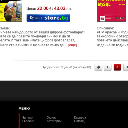
22.00
43.03
Цена:
€ /
лв.
Купи от
сание:
Описание:
игнете най-доброто от вашия цифров фотоапарат!
PHP, Apache и MyS
ете се да правите по-добри снимки и да ги
технологии с отво
еляте.И така, вие имате цифров фотоапарат,
повечето действащ
нали сте в снимки и не знаете какво да ...
[още]
издание ви води из
1
2
3
Продукти от 11 до 20 (от общо 40)
МЕНЮ
Начало
За нас
Кариера
Търсене
Категории
Помощ