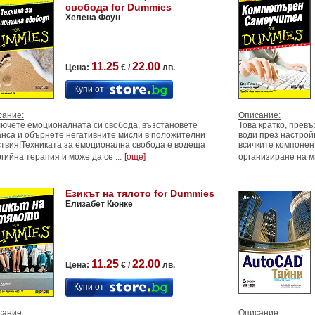
свобода for Dummies
Хелена Фоун
11.25
22.00
Цена:
€ /
лв.
Купи от
сание:
Описание:
ючете емоционалната си свобода, възстановете
Това кратко, прев
нса и обърнете негативните мисли в положителни
води през настрой
твия!Техниката за емоционална свобода е водеща
всичките компонен
гийна терапия и може да се ...
[още]
организиране на ма
Езикът на тялото for Dummies
Елизабет Кюнке
11.25
22.00
Цена:
€ /
лв.
Купи от
сание:
Описание: