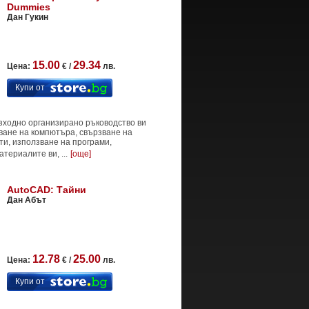
Dummies
Дан Гукин
15.00
29.34
Цена:
€ /
лв.
Купи от
ъзходно организирано ръководство ви
ване на компютъра, свързване на
ти, използване на програми,
териалите ви, ...
[още]
AutoCAD: Тайни
Дан Абът
12.78
25.00
Цена:
€ /
лв.
Купи от