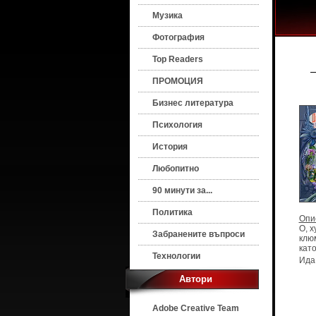
Музика
Фотография
Top Readers
ПРОМОЦИЯ
Бизнес литература
Психология
История
Любопитно
90 минути за...
Политика
Опи
О, х
Забранените въпроси
клю
като
Технологии
Ида 
Автори
Adobe Creative Team