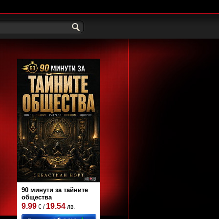
90 минути за тайните
общества
9.99
19.54
€ /
лв.