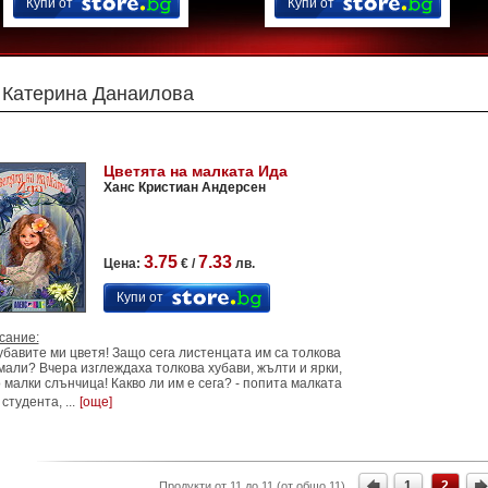
Купи от
Купи от
Катерина Данаилова
Цветята на малката Ида
Ханс Кристиан Андерсен
3.75
7.33
Цена:
€ /
лв.
Купи от
сание:
убавите ми цветя! Защо сега листенцата им са толкова
мали? Вчера изглеждаха толкова хубави, жълти и ярки,
 малки слънчица! Какво ли им е сега? - попита малката
студента, ...
[още]
1
2
Продукти от 11 до 11 (от общо 11)