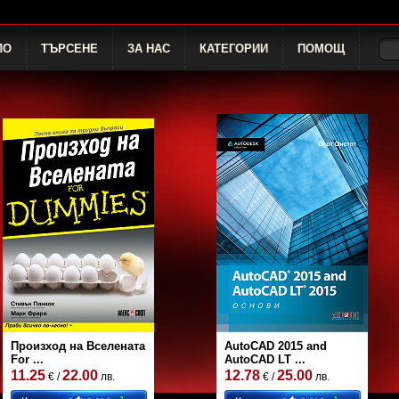
ЛО
ТЪРСЕНЕ
ЗА НАС
КАТЕГОРИИ
ПОМОЩ
Произход на Вселената
AutoCAD 2015 and
For ...
AutoCAD LT ...
11.25
22.00
12.78
25.00
€ /
лв.
€ /
лв.