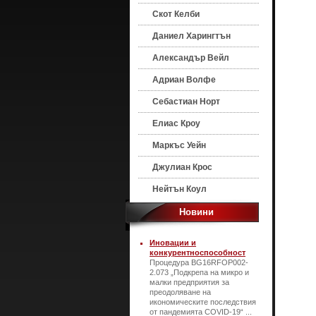
Скот Келби
Даниел Харингтън
Александър Вейл
Адриан Волфе
Себастиан Норт
Елиас Кроу
Маркъс Уейн
Джулиан Крос
Нейтън Коул
Новини
Иновации и
конкурентноспособност
Процедура BG16RFOP002-
2.073 „Подкрепа на микро и
малки предприятия за
преодоляване на
икономическите последствия
от пандемията COVID-19“ ...