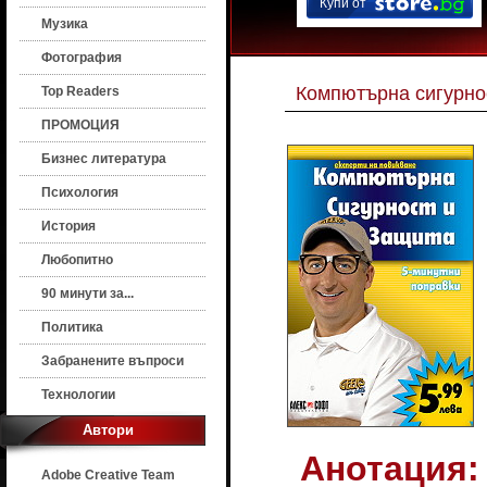
Купи от
Музика
Фотография
Компютърна сигурно
Top Readers
ПРОМОЦИЯ
Бизнес литература
Психология
История
Любопитно
90 минути за...
Политика
Забранените въпроси
Технологии
Автори
Анотация:
Adobe Creative Team