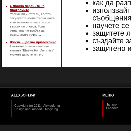
как да раз
Относно версиите на
използвайт
програмите
Уважаеми читатели, Когато
съобщени
закупувате компютърна книга,
в заглавието й пише за коя
научете се
версия се отнася. Това
означава, че трябва да
защитете л
разполагате точно ...
създайте 
Шиене - цветно приложение
защитено 
Цветното приложение към
книгата "Шиене For Dummies"
можете да изтеглите от ...
ALEXSOFT.net
МЕНЮ
Начало
Copyright (c) 2011 - Alexsoft.net
Търсене
Design and support -
Magic.bg