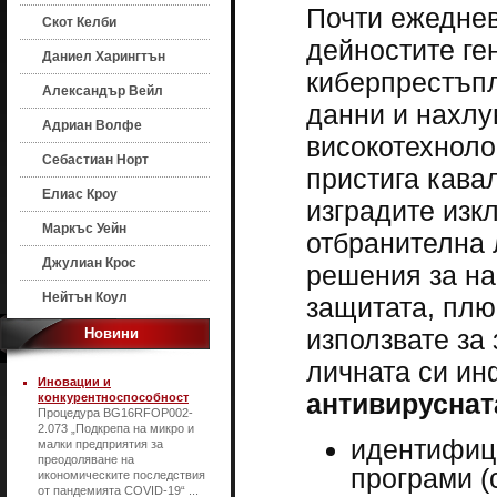
Почти ежеднев
Скот Келби
дейностите ге
Даниел Харингтън
киберпрестъпл
Александър Вейл
данни и нахлув
Адриан Волфе
високотехноло
Себастиан Норт
пристига кавал
Елиас Кроу
изградите изк
Маркъс Уейн
отбранителна 
Джулиан Крос
решения за на
Нейтън Коул
защитата, плю
използвате за
Новини
личната си ин
Иновации и
антивируснат
конкурентноспособност
Процедура BG16RFOP002-
2.073 „Подкрепа на микро и
идентифици
малки предприятия за
преодоляване на
програми (
икономическите последствия
от пандемията COVID-19“ ...