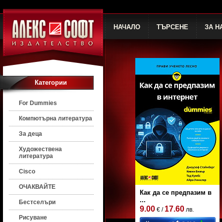
НАЧАЛО
ТЪРСЕНЕ
ЗА Н
Категории
For Dummies
Компютърна литература
За деца
Художествена
литература
Cisco
ОЧАКВАЙТЕ
Как да се предпазим в
...
Бестселъри
9.00
17.60
€ /
лв.
Рисуване