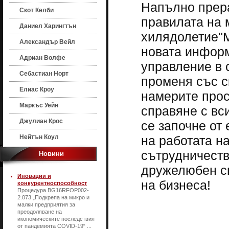
Напълно прера
Скот Келби
правилата на 
Даниел Харингтън
хилядолетие"М
Александър Вейл
новата информ
Адриан Волфе
управление в 
Себастиан Норт
променя със с
Елиас Кроу
намерите прос
Маркъс Уейн
справяне с вси
Джулиан Крос
се започне от 
Нейтън Коул
на работата н
сътрудничеств
Новини
дружелюбен сп
Иновации и
на бизнеса!
конкурентноспособност
Процедура BG16RFOP002-
2.073 „Подкрепа на микро и
малки предприятия за
преодоляване на
икономическите последствия
от пандемията COVID-19“ ...