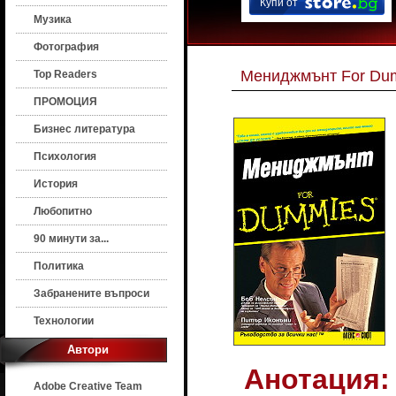
Купи от
Музика
Фотография
Мениджмънт For Du
Top Readers
ПРОМОЦИЯ
Бизнес литература
Психология
История
Любопитно
90 минути за...
Политика
Забранените въпроси
Технологии
Автори
Анотация:
Adobe Creative Team