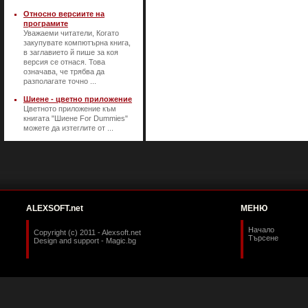
Относно версиите на
програмите
Уважаеми читатели, Когато
закупувате компютърна книга,
в заглавието й пише за коя
версия се отнася. Това
означава, че трябва да
разполагате точно ...
Шиене - цветно приложение
Цветното приложение към
книгата "Шиене For Dummies"
можете да изтеглите от ...
ALEXSOFT.net
МЕНЮ
Начало
Copyright (c) 2011 - Alexsoft.net
Търсене
Design and support -
Magic.bg