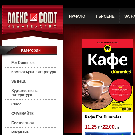
НАЧАЛО
ТЪРСЕНЕ
ЗА Н
Категории
For Dummies
Компютърна литература
За деца
Художествена
литература
Cisco
ОЧАКВАЙТЕ
Кафе For Dummies
Бестселъри
11.25
22.00
€ /
лв.
Рисуване