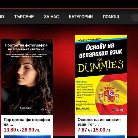
ЛО
ТЪРСЕНЕ
ЗА НАС
КАТЕГОРИИ
ПОМОЩ
Портретна фотография
Основи на испанския
на ...
език For ...
13.80
26.99
7.67
15.00
€ /
лв.
€ /
лв.