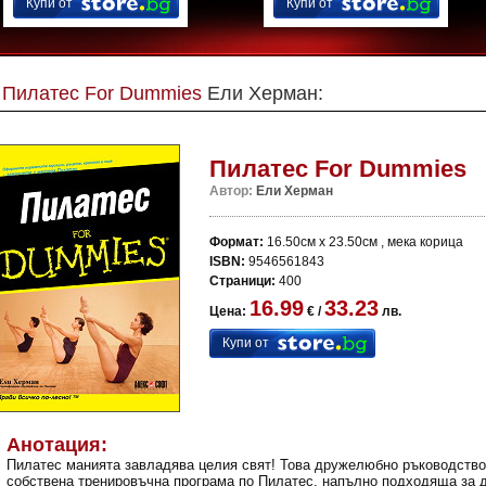
Купи от
Купи от
Пилатес For Dummies
Ели Херман:
Пилатес For Dummies
Автор:
Ели Херман
Формат:
16.50см x 23.50см , мека корица
ISBN:
9546561843
Страници:
400
16.99
33.23
Цена:
€ /
лв.
Купи от
Анотация:
Пилатес манията завладява целия свят! Това дружелюбно ръководство
собствена тренировъчна програма по Пилатес, напълно подходяща за 