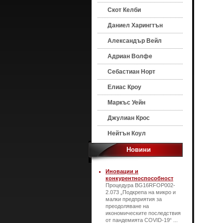
Скот Келби
Даниел Харингтън
Александър Вейл
Адриан Волфе
Себастиан Норт
Елиас Кроу
Маркъс Уейн
Джулиан Крос
Нейтън Коул
Новини
Иновации и
конкурентноспособност
Процедура BG16RFOP002-
2.073 „Подкрепа на микро и
малки предприятия за
преодоляване на
икономическите последствия
от пандемията COVID-19“ ...