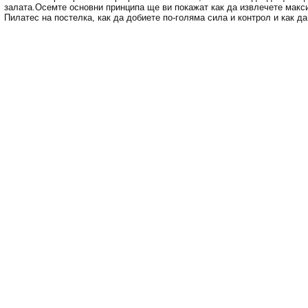
залата.Осемте основни принципа ще ви покажат как да извлечете макс
Пилатес на постелка, как да добиете по-голяма сила и контрол и как д