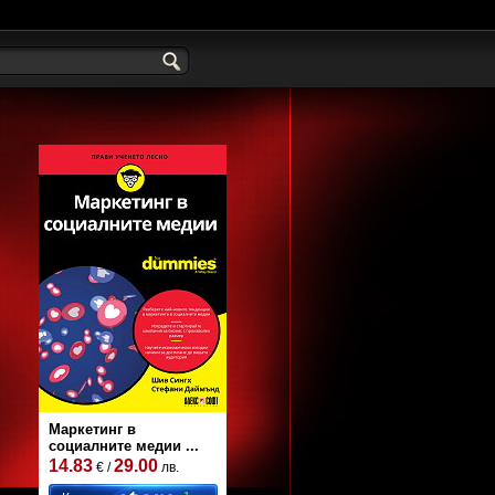
Маркетинг в
социалните медии ...
14.83
29.00
€ /
лв.