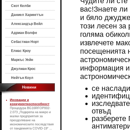
Чудите ли сте 
Скот Келби
вас!Знаете ли
Даниел Харингтън
и бяло джудже
Александър Вейл
този лесен за
голяма обиколк
Адриан Волфе
извлечете мак
Себастиан Норт
посещенията н
Елиас Кроу
астрономическ
Маркъс Уейн
информация и 
Джулиан Крос
астрономическ
Нейтън Коул
се наслади
Новини
идентифици
Иновации и
изследвате
конкурентноспособност
Процедура BG16RFOP002-
отвъд
2.073 „Подкрепа на микро и
малки предприятия за
разберете 
преодоляване на
антиматер
икономическите последствия
от пандемията COVID-19“ ...