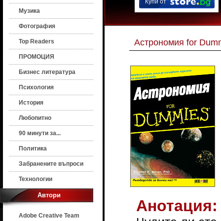
Купи от
Музика
Фотография
Астрономия for Dum
Top Readers
ПРОМОЦИЯ
Бизнес литература
Психология
История
Любопитно
90 минути за...
Политика
Забранените въпроси
Технологии
Автори
Анотация:
Adobe Creative Team