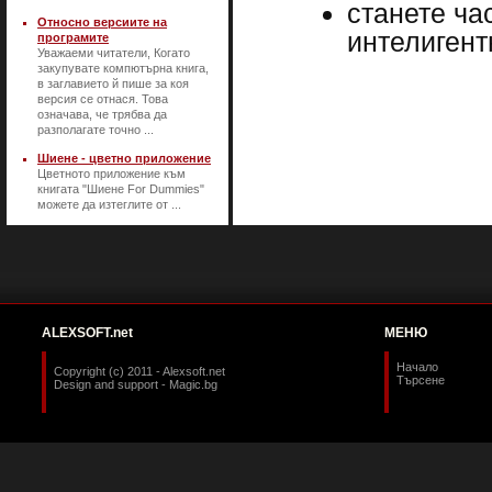
станете ча
Относно версиите на
интелигент
програмите
Уважаеми читатели, Когато
закупувате компютърна книга,
в заглавието й пише за коя
версия се отнася. Това
означава, че трябва да
разполагате точно ...
Шиене - цветно приложение
Цветното приложение към
книгата "Шиене For Dummies"
можете да изтеглите от ...
ALEXSOFT.net
МЕНЮ
Начало
Copyright (c) 2011 - Alexsoft.net
Търсене
Design and support -
Magic.bg