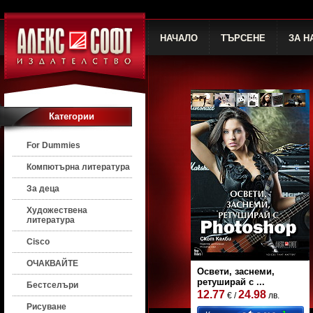
НАЧАЛО
ТЪРСЕНЕ
ЗА Н
Категории
For Dummies
Компютърна литература
За деца
Художествена
литература
Cisco
ОЧАКВАЙТЕ
Освети, заснеми,
ретуширай с ...
Бестселъри
12.77
24.98
€ /
лв.
Рисуване