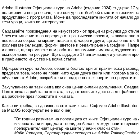
Adobe Illustrator Официален курс на Adobe (издание 2024) съдържа 17 
положения и нещо повече, като осигуряват безброй съвети и техники, ко
продуктивни с програмата. Може да проследявате книгата от начало до
тези уроци, които ви интересуват.
Създавайте произведения на изкуството - от прецизни рисунки до стилни
Чрез изпълнението на поредица от практически проекти, включително 
постове за социални мрежи, плакати, флаери и други, ще започнете с б
изследвате селекции, форми, цветове и редактиране на графики. Напр
и слоеве, ще преминете към работа с динамични символи, художествен
експортиране на ресурси. Ще създадете 17 ангажиращи и уникални про
в графичното изкуство на всяка стъпка.
Официален курс на Adobe, серията бестселъри от практически ръковод
предлага това, което не прави нито една друга книга или програма за 
обучение от Adobe, разработени с подкрепа от експерти по продуктите 
Закупуването на тази книга включва ценни онлайн допълнения. Следва
Подготовка за работа на книгата, за да отключите достъпа до файлове з
да работите през проектите в книгата.
Какво ви трябва, за да използвате тази книга: Софтуер Adobe Illustrator
за MacOS (софтуерът не е включен).
"От години разчитам на поредицата от книги Официален курс на 
изчерпателни и предлагат солиден баланс между новите функции
препоръчителният център на моите учебни класни стаи!"
Майк Уитерел, Сертифициран експерт на Adobe TrainingOnsite.