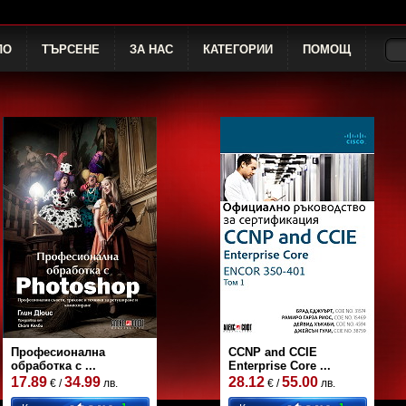
ЛО
ТЪРСЕНЕ
ЗА НАС
КАТЕГОРИИ
ПОМОЩ
Професионална
CCNP and CCIE
обработка с ...
Enterprise Core ...
17.89
34.99
28.12
55.00
€ /
лв.
€ /
лв.