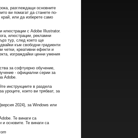
урока, разглеждащи основните
ито ви помагат да станете по-
 край, или да изберете само
 илюстрации с Adobe Illustrator.
лога, илюстрации, рекламни
ърз тур, след което ще
едвайки към свободни градиенти
и четки, креативни ефекти и
екта, изграждайки ценни умения
ства за софтуерно обучение,
обучение - официални серии за
на Adobe.
йте инструкциите в раздела
а уроците, които ви трябват, за
 (версия 2024), за Windows или
Adobe. Те винаги са
 и основите. Те винаги са
com