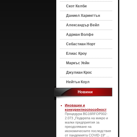
Скот Келби
Даниел Харингтън
Александър Вейл
Адриан Волфе
Себастиан Норт
Елиас Кроу
Маркъс Уейн
Джулиан Крос
Нейтън Коул
Новини
Иновации и
конкурентноспособност
Процедура BG16RFOP002-
2.073 „Подкрепа на микро и
малки предприятия за
преодоляване на
икономическите последствия
от пандемията COVID-19“ ...