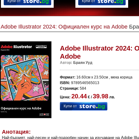
Купи от
Купи от
Adobe Illustrator 2024: Официален курс на Adobe
Бра
Adobe Illustrator 2024:
Adobe
Автор:
Браян Ууд
Формат:
16.60см x 23.50см , мека корица
ISBN:
9789546565013
Страници:
584
20.44
39.98
Цена:
€ /
лв.
Купи от
Анотация:
Най-бързият, най-лесен и най-подробен начин за изучаване на Adobe Illus