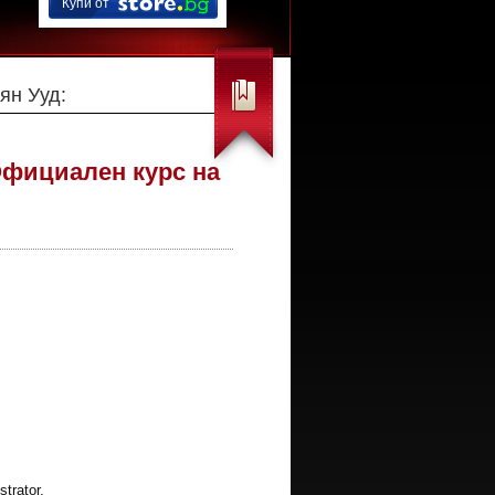
Купи от
ян Ууд:
 Официален курс на
trator.