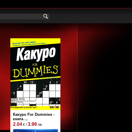
Какуро For Dummies -
книга ...
2.04
3.99
€ /
лв.