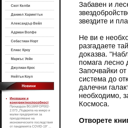
Забавен и лес
Скот Келби
звездобройств
Даниел Харингтън
звездите и пла
Александър Вейл
Адриан Волфе
Не ви е необх
Себастиан Норт
разгадаете тай
Елиас Кроу
доказва. "Наб
Маркъс Уейн
помага лесно 
Джулиан Крос
Започвайки от
Нейтън Коул
система до от
далечни галакт
Новини
необходимо, з
Иновации и
Космоса.
конкурентноспособност
Процедура BG16RFOP002-
2.073 „Подкрепа на микро и
малки предприятия за
Отворете книг
преодоляване на
икономическите последствия
от пандемията COVID-19“ ...