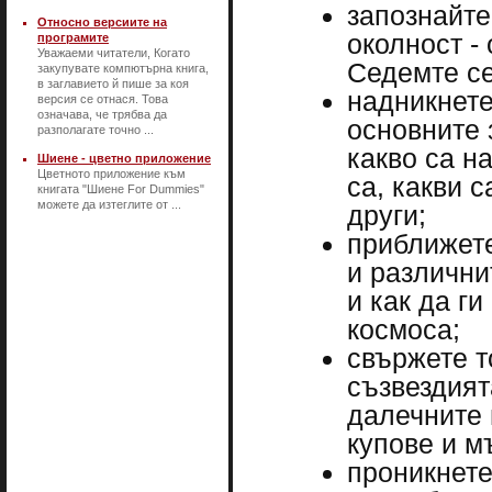
запознайте
Относно версиите на
околност -
програмите
Уважаеми читатели, Когато
Седемте се
закупувате компютърна книга,
в заглавието й пише за коя
надникнете
версия се отнася. Това
означава, че трябва да
основните 
разполагате точно ...
какво са н
Шиене - цветно приложение
Цветното приложение към
са, какви 
книгата "Шиене For Dummies"
можете да изтеглите от ...
други;
приближете
и различни
и как да ги
космоса;
свържете т
съзвездият
далечните 
купове и м
проникнете