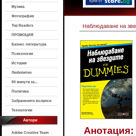
Купи от
Музика
Фотография
Наблюдаване на зве
Top Readers
ПРОМОЦИЯ
Бизнес литература
Психология
История
Любопитно
90 минути за...
Политика
Забранените въпроси
Технологии
Автори
Анотация:
Adobe Creative Team