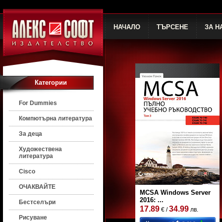
НАЧАЛО
ТЪРСЕНЕ
ЗА Н
Категории
For Dummies
Компютърна литература
За деца
Художествена
литература
Cisco
ОЧАКВАЙТЕ
MCSA Windows Server
2016: ...
Бестселъри
17.89
34.99
€ /
лв.
Рисуване