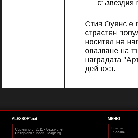
съзвездия 
Стив Оуенс е 
страстен попу
носител на на
опазване на т
наградата "Ар
дейност.
ALEXSOFT.net
МЕНЮ
Начало
Copyright (c) 2011 - Alexsoft.net
Търсене
Design and support -
Magic.bg