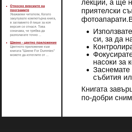
лекции, а ще 
Относно версиите на
приятелски съ
програмите
Уважаеми читатели, Когато
фотоапарати.В 
закупувате компютърна книга,
в заглавието й пише за коя
версия се отнася. Това
Използвате
означава, че трябва да
разполагате точно ...
си, за да 
Шиене - цветно приложение
Контролира
Цветното приложение към
книгата "Шиене For Dummies"
Фокусирате
можете да изтеглите от ...
насоки за 
Заснемате 
събития ил
Книгата завър
по-добри сним