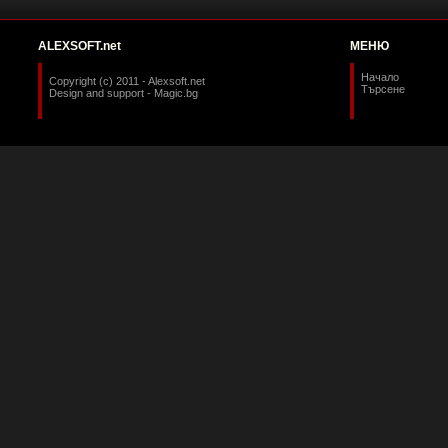
ALEXSOFT.net
МЕНЮ
Начало
Copyright (c) 2011 - Alexsoft.net
Търсене
Design and support -
Magic.bg