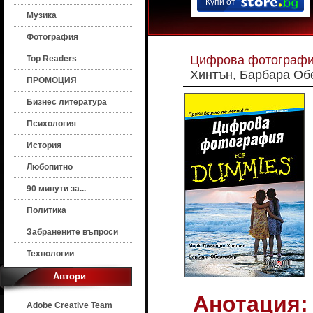
Купи от
Музика
Фотография
Цифрова фотография
Top Readers
Хинтън, Барбара Об
ПРОМОЦИЯ
Бизнес литература
Психология
История
Любопитно
90 минути за...
Политика
Забранените въпроси
Технологии
Автори
Анотация:
Adobe Creative Team