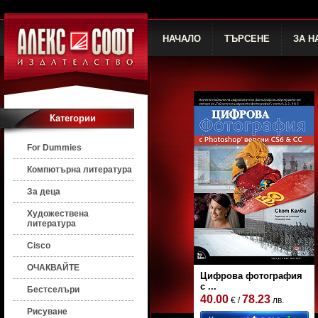
НАЧАЛО
ТЪРСЕНЕ
ЗА Н
Категории
For Dummies
Компютърна литература
За деца
Художествена
литература
Cisco
ОЧАКВАЙТЕ
Цифрова фотография
с ...
Бестселъри
40.00
78.23
€ /
лв.
Рисуване