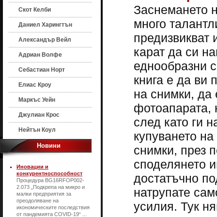
Заснемането н
Скот Келби
много талантл
Даниел Харингтън
предизвикват и
Александър Вейл
карат да си н
Адриан Волфе
еднообразни с
Себастиан Норт
книга е да ви
Елиас Кроу
на снимки, да
Маркъс Уейн
фотоапарата, 
Джулиан Крос
след като ги 
Нейтън Коул
купуването на
Новини
снимки, през 
споделянето и
Иновации и
конкурентноспособност
достатъчно по
Процедура BG16RFOP002-
2.073 „Подкрепа на микро и
натрупате сам
малки предприятия за
преодоляване на
усилия. Тук н
икономическите последствия
от пандемията COVID-19“ ...