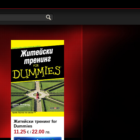
Житейски тренинг for
Dummies
11.25
22.00
€ /
лв.