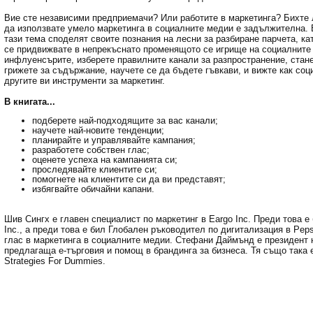
Вие сте независими предприемачи? Или работите в маркетинга? Бихте 
да използвате умело маркетинга в социалните медии е задължителна. В
тази тема споделят своите познания на лесни за разбиране парчета, кат
се придвижвате в непрекъснато променящото се игрище на социалните 
инфлуенсърите, изберете правилните канали за разпространение, стан
грижете за съдържание, научете се да бъдете гъвкави, и вижте как со
другите ви инструменти за маркетинг.
В книгата...
подберете най-подходящите за вас канали;
научете най-новите тенденции;
планирайте и управлявайте кампания;
разработете собствен глас;
оценете успеха на кампанията си;
проследявайте клиентите си;
помогнете на клиентите си да ви представят;
избягвайте обичайни капани.
Шив Сингх е главен специалист по маркетинг в Eargo Inc. Преди това е
Inc., а преди това е бил Глобален ръководител по дигитализация в Pep
глас в маркетинга в социалните медии. Стефани Даймънд е президент н
предлагаща е-търговия и помощ в брандинга за бизнеса. Тя също така е
Strategies For Dummies.