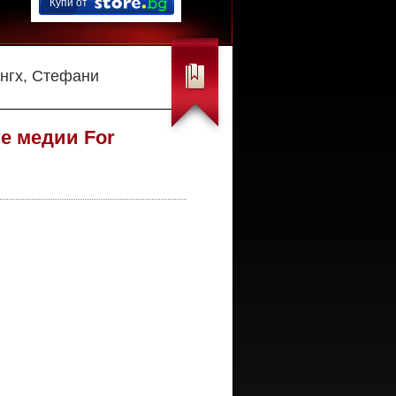
Купи от
нгх, Стефани
е медии For