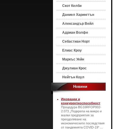
Скот Келби
Даниел Харингтън
Александър Вейл
Адриан Волфе
Себастиан Норт
Елиас Кроу
Маркъс Уейн
Джулиан Крос
Нейтън Коул
Новини
Иновации и
конкурентноспособност
Процедура BG16RFOP002-
2.073 „Подкрепа на микро и
малки предприятия за
преодоляване на
икономическите последствия
от пандемията COVID-19“ ...