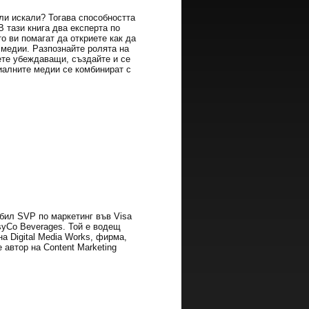
ли искали? Тогава способността
 тази книга два експерта по
о ви помагат да откриете как да
медии. Разпознайте ролята на
ете убеждаващи, създайте и се
циалните медии се комбинират с
 бил SVP по маркетинг във Visa
syCo Beverages. Той е водещ
а Digital Media Works, фирма,
 автор на Content Marketing