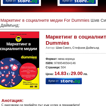
Купи от
Купи от
Маркетинг в социалните медии For Dummies
Шив Си
Даймънд:
Маркетинг в социалнит
Dummies
Автор:
Шив Сингх, Стефани Даймънд
Формат:
мека корица
ISBN:
9789546564146
Страници:
504
14.83
29.00
Цена:
€ /
лв.
Купи от
Анотация:
С разговори си пробийте път към успех в продажбите!