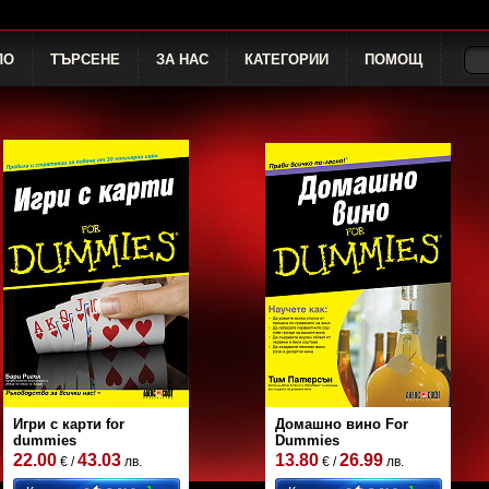
ЛО
ТЪРСЕНЕ
ЗА НАС
КАТЕГОРИИ
ПОМОЩ
Игри с карти for
Домашно вино For
dummies
Dummies
22.00
43.03
13.80
26.99
€ /
лв.
€ /
лв.