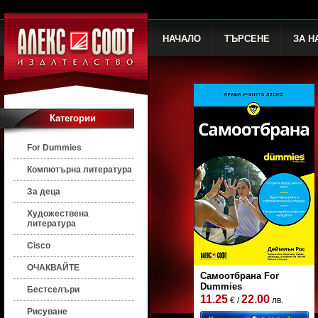
НАЧАЛО
ТЪРСЕНЕ
ЗА Н
Категории
For Dummies
Компютърна литература
За деца
Художествена
литература
Cisco
ОЧАКВАЙТЕ
Самоотбрана For
Dummies
Бестселъри
11.25
22.00
€ /
лв.
Рисуване