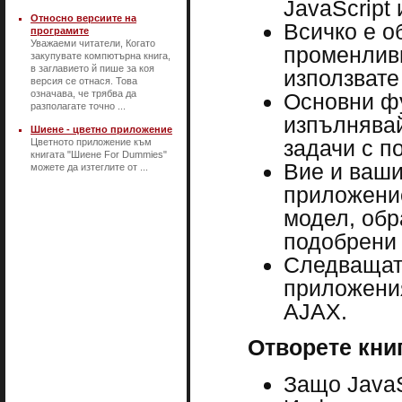
JavaScript
Относно версиите на
Всичко е об
програмите
Уважаеми читатели, Когато
променливи
закупувате компютърна книга,
в заглавието й пише за коя
използвате
версия се отнася. Това
означава, че трябва да
Основни фу
разполагате точно ...
изпълнявай
Шиене - цветно приложение
задачи с п
Цветното приложение към
книгата "Шиене For Dummies"
Вие и ваши
можете да изтеглите от ...
приложени
модел, обр
подобрени
Следващата
приложения
AJAX.
Отворете книг
Защо JavaS