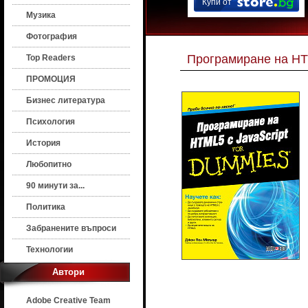
Купи от
Музика
Фотография
Програмиране на HT
Top Readers
ПРОМОЦИЯ
Бизнес литература
Психология
История
Любопитно
90 минути за...
Политика
Забранените въпроси
Технологии
Автори
Adobe Creative Team