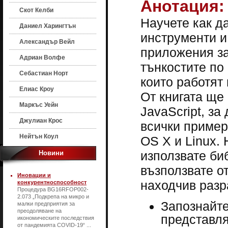
Анотация:
Скот Келби
Научете как д
Даниел Харингтън
инструменти 
Александър Вейл
приложения за
Адриан Волфе
тънкостите по
Себастиан Норт
които работят 
Елиас Кроу
От книгата ще
Маркъс Уейн
JavaScript, за
Джулиан Крос
всички пример
Нейтън Коул
OS X и Linux. 
използвате би
Новини
възползвате от
Иновации и
находчив разр
конкурентноспособност
Процедура BG16RFOP002-
2.073 „Подкрепа на микро и
Запознайте
малки предприятия за
преодоляване на
представляв
икономическите последствия
от пандемията COVID-19“ ...