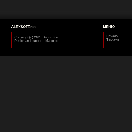
ALEXSOFT.net
МЕНЮ
Начало
Copyright (c) 2011 - Alexsoft.net
Търсене
Design and support -
Magic.bg