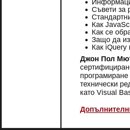
Информация
Съвети за 
Стандартни
Как JavaSc
Как се обр
Защо да из
Как iQuery 
Джон Пол М
сертифициране
програмиране 
технически ред
като Visual Ba
Допълнителни