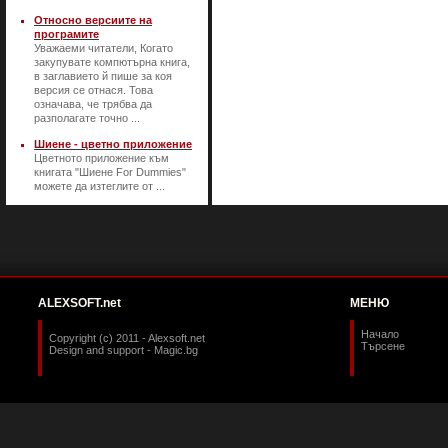
Относно версиите на
програмите
Уважаеми читатели, Когато
закупувате компютърна книга,
в заглавието й пише за коя
версия се отнася. Това
означава, че трябва да
разполагате точно ...
Шиене - цветно приложение
Цветното приложение към
книгата "Шиене For Dummies"
можете да изтеглите от ...
ALEXSOFT.net
МЕНЮ
Начало
Copyright (c) 2011 - Alexsoft.net
Търсене
Design and support -
Magic.bg