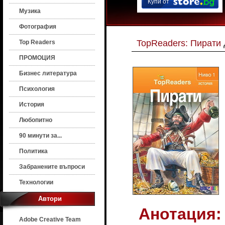
Купи от
Музика
Фотография
TopReaders: Пирати
Top Readers
ПРОМОЦИЯ
Бизнес литература
Психология
История
Любопитно
90 минути за...
Политика
Забранените въпроси
Технологии
Автори
Анотация:
Adobe Creative Team