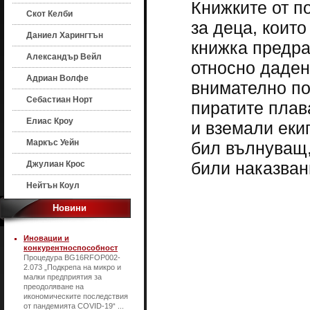
Книжките от п
Скот Келби
за деца, които
Даниел Харингтън
книжка предра
Александър Вейл
относно даден
Адриан Волфе
внимателно по
Себастиан Норт
пиратите плав
Елиас Кроу
и вземали еки
Маркъс Уейн
бил вълнуващ,
били наказван
Джулиан Крос
Нейтън Коул
Новини
Иновации и
конкурентноспособност
Процедура BG16RFOP002-
2.073 „Подкрепа на микро и
малки предприятия за
преодоляване на
икономическите последствия
от пандемията COVID-19“ ...