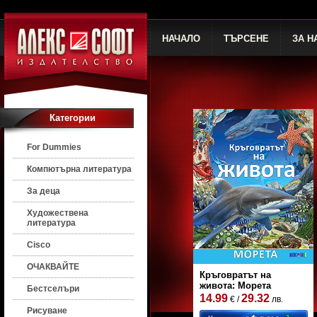
НАЧАЛО
ТЪРСЕНЕ
ЗА Н
Категории
For Dummies
Компютърна литература
За деца
Художествена
литература
Cisco
ОЧАКВАЙТЕ
Кръговратът на
живота: Морета
Бестселъри
14.99
29.32
€ /
лв.
Рисуване