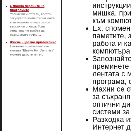
инструкции
Относно версиите на
програмите
мишка, при
Уважаеми читатели, Когато
закупувате компютърна книга,
към компю
в заглавието й пише за коя
Ех, спомен
версия се отнася. Това
означава, че трябва да
паметите, 
разполагате точно ...
работа и к
Шиене - цветно приложение
Цветното приложение към
компютъра
книгата "Шиене For Dummies"
можете да изтеглите от ...
Запознайте
преминете 
лентата с 
програма, 
Махни се о
за съхраня
оптични ди
системи за
Разходка и
Интернет д