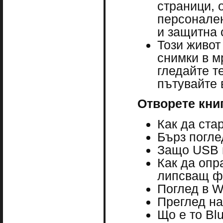
страници, 
персонале
и защитна 
Този живот
снимки в м
гледайте т
пътувайте 
Отворете книг
Как да ста
Бърз погле
Защо USB п
Как да опр
липсващ ф
Поглед в W
Преглед на
Що е то Bl