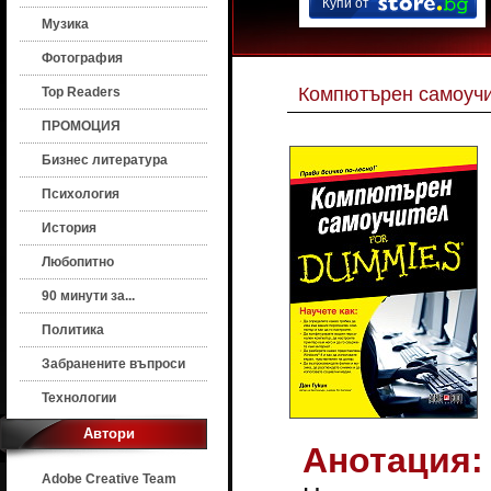
Купи от
Музика
Фотография
Компютърен самоучи
Top Readers
ПРОМОЦИЯ
Бизнес литература
Психология
История
Любопитно
90 минути за...
Политика
Забранените въпроси
Технологии
Автори
Анотация:
Adobe Creative Team