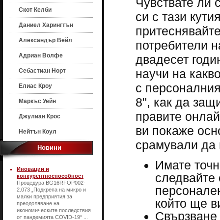
Чувствате ли 
Скот Келби
си с тази кути
Даниел Харингтън
притеснявайте
Александър Вейл
потребители н
Адриан Волфе
двадесет годи
научи на какв
Себастиан Норт
с персоналния
Елиас Кроу
8", как да за
Маркъс Уейн
правите онлай
Джулиан Крос
ви покаже осн
Нейтън Коул
срамували да 
Новини
Имате точно
Иновации и
следвайте 
конкурентноспособност
Процедура BG16RFOP002-
персонален
2.073 „Подкрепа на микро и
малки предприятия за
който ще в
преодоляване на
икономическите последствия
Свързване 
от пандемията COVID-19“ ...