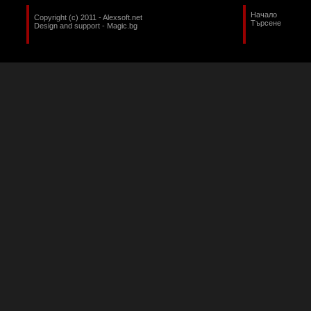
Начало
Copyright (c) 2011 - Alexsoft.net
Търсене
Design and support -
Magic.bg