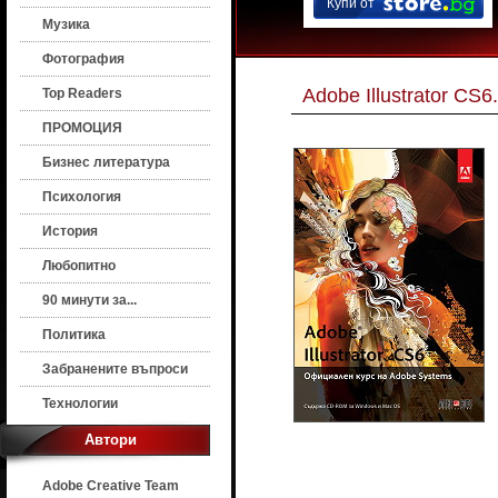
Купи от
Музика
Фотография
Adobe Illustrator C
Top Readers
ПРОМОЦИЯ
Бизнес литература
Психология
История
Любопитно
90 минути за...
Политика
Забранените въпроси
Технологии
Автори
Adobe Creative Team