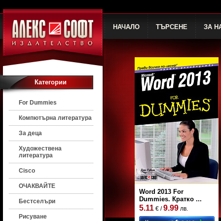
НАЧАЛО
ТЪРСЕНЕ
ЗА Н
Категории
For Dummies
Компютърна литература
За деца
Художествена
литература
Cisco
ОЧАКВАЙТЕ
Word 2013 For
Dummies. Кратко ...
Бестселъри
5.11
9.99
€ /
лв.
Рисуване