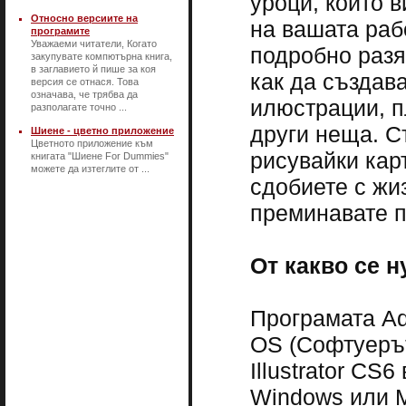
уроци, които в
Относно версиите на
на вашата рабо
програмите
Уважаеми читатели, Когато
подробно разя
закупувате компютърна книга,
в заглавието й пише за коя
как да създав
версия се отнася. Това
означава, че трябва да
илюстрации, п
разполагате точно ...
други неща. С
Шиене - цветно приложение
Цветното приложение към
рисувайки кар
книгата "Шиене For Dummies"
можете да изтеглите от ...
сдобиете с жи
преминавате п
От какво се н
Програмата Ad
OS (Софтуерът
Illustrator C
Windows или 