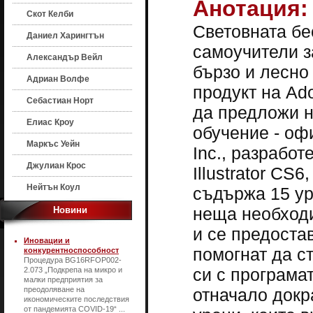
Анотация:
Скот Келби
Световната бе
Даниел Харингтън
самоучители з
Александър Вейл
бързо и лесно
Адриан Волфе
продукт на Ado
Себастиан Норт
да предложи н
Елиас Кроу
обучение - оф
Маркъс Уейн
Inc., разработ
Джулиан Крос
Illustrator CS
Нейтън Коул
съдържа 15 ур
неща необходим
Новини
и се предоста
Иновации и
помогнат да с
конкурентноспособност
Процедура BG16RFOP002-
си с програма
2.073 „Подкрепа на микро и
малки предприятия за
преодоляване на
отначало докр
икономическите последствия
от пандемията COVID-19“ ...