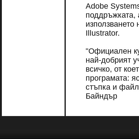
Adobe Systems
поддръжката, 
използването 
Illustrator.
"Официален ку
най-добрият у
всичко, от кое
програмата: я
стъпка и файл
Байндър