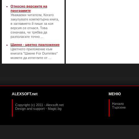
Относно версиите на
програмите
Уважаеми читатели, Когато
закупувате компютърна книга,
в заглавието й пише за коя
версия се отнася. Това
означава, че трябва да
разполагате точно ...
Шиене - цветно приложение
Цветното приложение към
книгата "Шиене For Dummies"
можете да изтеглите от ...
ALEXSOFT.net
МЕНЮ
Начало
Copyright (c) 2011 - Alexsoft.net
Търсене
Design and support -
Magic.bg