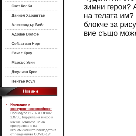
зимни герои? 
Скот Келби
на телата им?
Даниел Харингтън
блокче за рису
Александър Вейл
вие също може
Адриан Волфе
Себастиан Норт
Елиас Кроу
Маркъс Уейн
Джулиан Крос
Нейтън Коул
Новини
Иновации и
конкурентноспособност
Процедура BG16RFOP002-
2.073 „Подкрепа на микро и
малки предприятия за
преодоляване на
икономическите последствия
от пандемията COVID-19“ ...