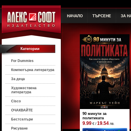
НАЧАЛО
ТЪРСЕНЕ
ЗА Н
Категории
For Dummies
Компютърна литература
За деца
Художествена
литература
Cisco
ОЧАКВАЙТЕ
90 минути за
политиката
Бестселъри
9.99
19.54
€ /
лв.
Рисуване