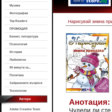
Купи от
Музика
Фотография
Нарисувай зимна пр
Top Readers
ПРОМОЦИЯ
Бизнес литература
Психология
История
Любопитно
90 минути за...
Политика
Забранените въпроси
Технологии
Автори
Анотация:
Чудели ли сте
Adobe Creative Team