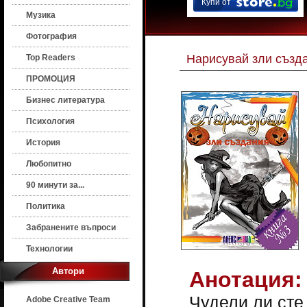
Купи от
Музика
Фотография
Нарисувай зли създ
Top Readers
ПРОМОЦИЯ
Бизнес литература
Психология
История
Любопитно
90 минути за...
Политика
Забранените въпроси
Технологии
Автори
Анотация:
Чудели ли сте
Adobe Creative Team