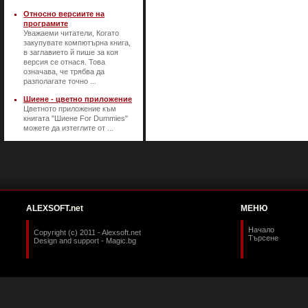
Относно версиите на
програмите
Уважаеми читатели, Когато
закупувате компютърна книга,
в заглавието й пише за коя
версия се отнася. Това
означава, че трябва да
разполагате точно ...
Шиене - цветно приложение
Цветното приложение към
книгата "Шиене For Dummies"
можете да изтеглите от ...
ALEXSOFT.net
МЕНЮ
Начало
Copyright (c) 2011 - Alexsoft.net
Търсене
Design and support -
Magic.bg