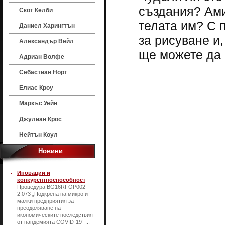
създания? Ами
Скот Келби
телата им? С 
Даниел Харингтън
за рисуване и
Александър Вейл
ще можете да 
Адриан Волфе
Себастиан Норт
Елиас Кроу
Маркъс Уейн
Джулиан Крос
Нейтън Коул
Новини
Иновации и
конкурентноспособност
Процедура BG16RFOP002-
2.073 „Подкрепа на микро и
малки предприятия за
преодоляване на
икономическите последствия
от пандемията COVID-19“ ...