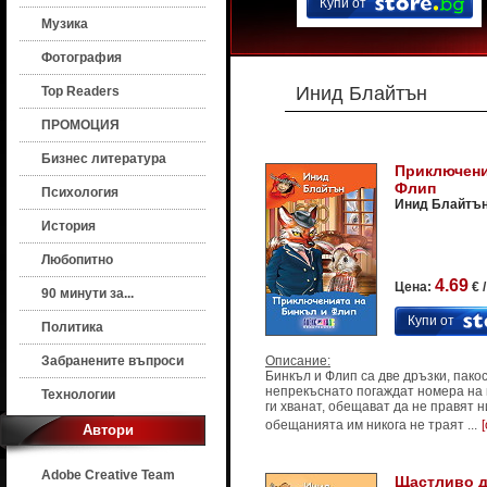
Купи от
Музика
Фотография
Инид Блайтън
Top Readers
ПРОМОЦИЯ
Бизнес литература
Приключени
Флип
Психология
Инид Блайтъ
История
Любопитно
4.69
Цена:
€ 
90 минути за...
Купи от
Политика
Забранените въпроси
Описание:
Бинкъл и Флип са две дръзки, пако
непрекъснато погаждат номера на 
Технологии
ги хванат, обещават да не правят 
обещанията им никога не траят ...
Автори
Adobe Creative Team
Щастливо д