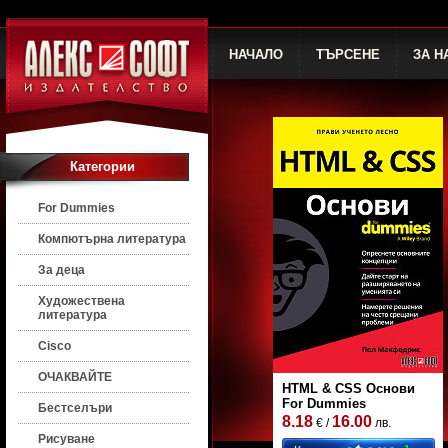
НАЧАЛО
ТЪРСЕНЕ
ЗА Н
Категории
For Dummies
Компютърна литература
За деца
Художествена
литература
Cisco
ОЧАКВАЙТЕ
HTML & CSS Основи
For Dummies
Бестселъри
8.18
16.00
€ /
лв.
Рисуване