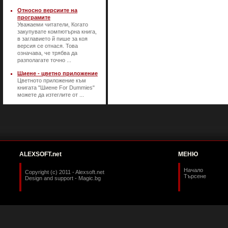
Относно версиите на
програмите
Уважаеми читатели, Когато
закупувате компютърна книга,
в заглавието й пише за коя
версия се отнася. Това
означава, че трябва да
разполагате точно ...
Шиене - цветно приложение
Цветното приложение към
книгата "Шиене For Dummies"
можете да изтеглите от ...
ALEXSOFT.net
МЕНЮ
Начало
Copyright (c) 2011 - Alexsoft.net
Търсене
Design and support -
Magic.bg