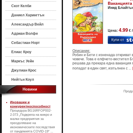
Ваканцията
Скот Келби
Инид Блайтъ
Даниел Харингтън
Александър Вейл
4.99
Цена:
€ 
Адриан Волфе
Купи от
Себастиан Норт
Описание:
Елиас Кроу
Робин и Бети с изненада откриват 
човече. Това е елфчето-вестител Б
Маркъс Уейн
решава да прекара една ваканция 
попадат в един свят, изпълнен с ...
Джулиан Крос
Нейтън Коул
Новини
Продук
Иновации и
конкурентноспособност
Процедура BG16RFOP002-
2.073 „Подкрепа на микро и
малки предприятия за
преодоляване на
икономическите последствия
от пандемията COVID-19“ ...